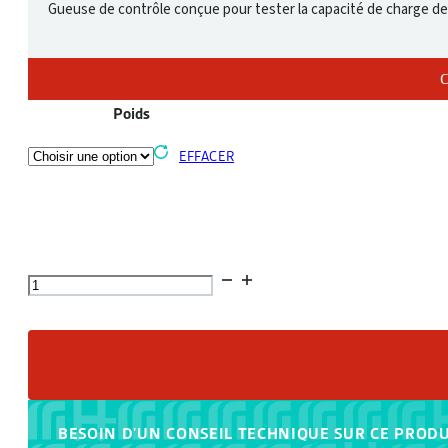
Gueuse de contrôle conçue pour tester la capacité de charge de
C
Poids
EFFACER
quantité
de
Lest
gueuse
de
contrôle
BESOIN D'UN CONSEIL TECHNIQUE SUR CE PRODU