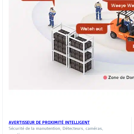
la
page
du
produit
AVERTISSEUR DE PROXIMITÉ INTELLIGENT
Sécurité de la manutention
,
Détecteurs, caméras,