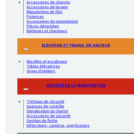
Accessoires de chariots
Accessoires de levage
Manutention de fûts
Potences
Accessoires de manutention
Pièces détachées
Batteries et chargeurs
ÉLÉVATION ET TRAVAIL EN HAUTEUR
Nacelles et escabeaux
Tables élévatrices
Grues d'ateliers
SÉCURITÉ DE LA MANUTENTION
Tréteaux de sécurité
Gueuses de contrôle
Signalisation du chariot
Accessoires de sécurité
Gestion de flotte
Détecteurs, caméras, avertisseurs