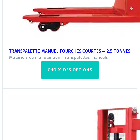
TRANSPALETTE MANUEL FOURCHES COURTES – 2.5 TONNES
Matériels de manutention
,
Transpalettes manuels
Ce
CHOIX DES OPTIONS
produit
a
plusieurs
variations.
Les
options
peuvent
être