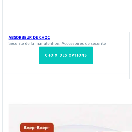
ABSORBEUR DE CHOC
Sécurité de la manutention
,
Accessoires de sécurité
Ce
CHOIX DES OPTIONS
produit
a
plusieurs
variations.
Les
options
peuvent
être
choisies
sur