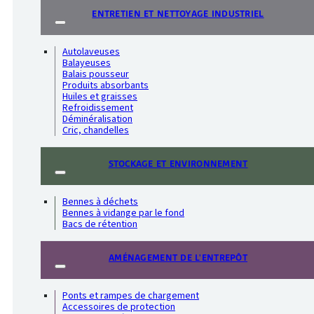
ENTRETIEN ET NETTOYAGE INDUSTRIEL
Autolaveuses
Balayeuses
Balais pousseur
Produits absorbants
Huiles et graisses
Refroidissement
Déminéralisation
Cric, chandelles
STOCKAGE ET ENVIRONNEMENT
Bennes à déchets
Bennes à vidange par le fond
Bacs de rétention
AMÉNAGEMENT DE L'ENTREPÔT
Ponts et rampes de chargement
Accessoires de protection