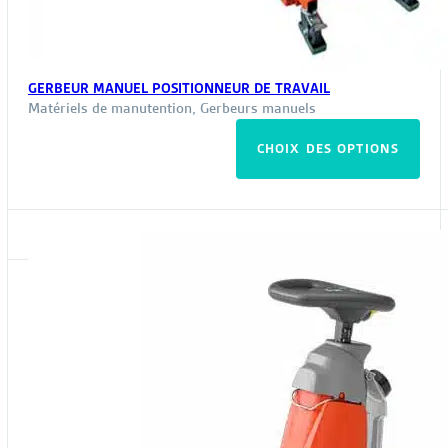
GERBEUR MANUEL POSITIONNEUR DE TRAVAIL
Matériels de manutention
,
Gerbeurs manuels
Ce
CHOIX DES OPTIONS
pro
a
plus
vari
Les
opt
peu
êtr
choi
sur
la