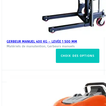
GERBEUR MANUEL 400 KG – LEVÉE 1 500 MM
Matériels de manutention
,
Gerbeurs manuels
Ce
CHOIX DES OPTIONS
pro
a
plus
vari
Les
opt
peu
êtr