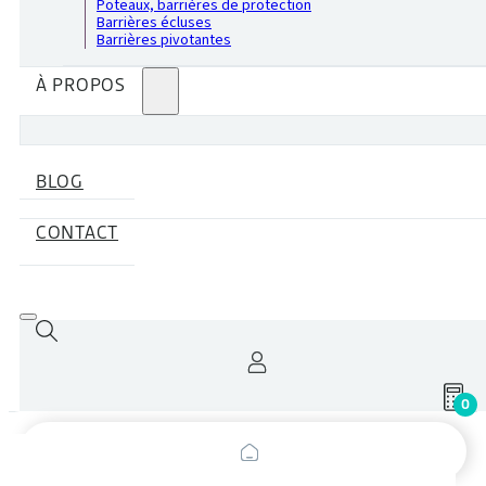
Poteaux, barrières de protection
Barrières écluses
Barrières pivotantes
À PROPOS
BLOG
CONTACT
0
Recherche
de
produits