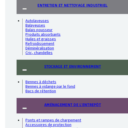
ENTRETIEN ET NETTOYAGE INDUSTRIEL
Autolaveuses
Balayeuses
Balais pousseur
Produits absorbants
Huiles et graisses
Refroidissement
Déminéralisation
Cric, chandelles
STOCKAGE ET ENVIRONNEMENT
Bennes à déchets
Bennes à vidange par le fond
Bacs de rétention
AMÉNAGEMENT DE L'ENTREPÔT
Ponts et rampes de chargement
Accessoires de protection