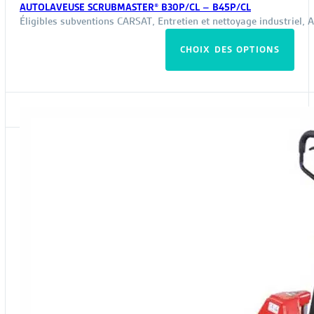
AUTOLAVEUSE SCRUBMASTER® B30P/CL – B45P/CL
Éligibles subventions CARSAT
,
Entretien et nettoyage industriel
,
A
Ce
CHOIX DES OPTIONS
pro
a
plus
vari
Les
opt
peu
êtr
choi
sur
la
pag
du
pro