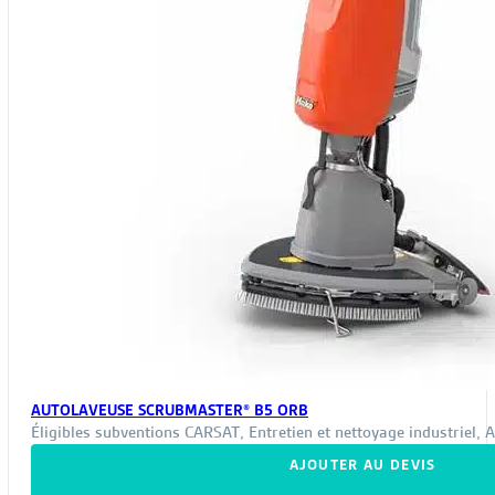
pag
du
pro
AUTOLAVEUSE SCRUBMASTER® B5 ORB
Éligibles subventions CARSAT
,
Entretien et nettoyage industriel
,
A
AJOUTER AU DEVIS