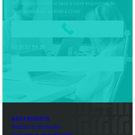
Notre service client se tient à votre disposition, du
lundi au vendredi, de 8h00 à 17h00.
02
51
57
99
38
contact@chariotech.com
NOS PRODUITS
Matériels de manutention
Accessoires et pièces détachées