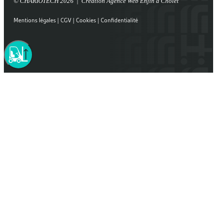
© CHARIOTECH 2026 | Création
Agence Web Enjin à Cholet
Mentions légales
|
CGV
|
Cookies
|
Confidentialité