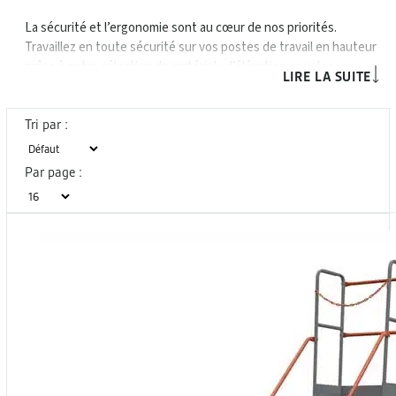
La sécurité et l’ergonomie sont au cœur de nos priorités.
Travaillez en toute sécurité sur vos postes de travail en hauteur
grâce à notre sélection de matériels d’élévation pour les
LIRE LA SUITE
environnements industriels exigeants : nacelles ciseaux,
nacelles articulées, plateformes élévatrices, tables élévatrices,
échelles et escabeaux professionnels. Nos équipements
Tri par :
s’adressent aux métiers de la maintenance industrielle, de la
logistique et à tous types de secteurs même les plus exigeants
Par page :
et sont conformes aux normes en vigueur pour le travail en
hauteur sécurisé.