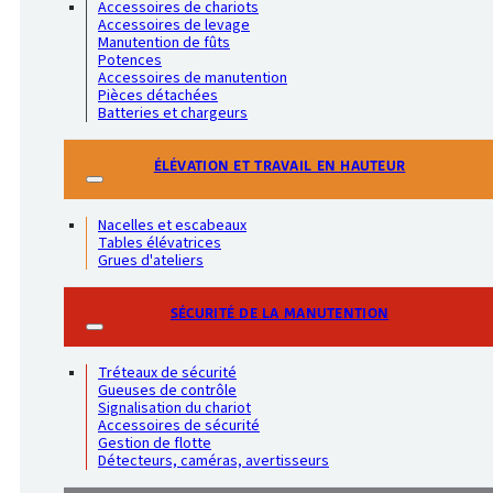
Accessoires de chariots
Accessoires de levage
Manutention de fûts
Potences
Accessoires de manutention
Pièces détachées
Batteries et chargeurs
ÉLÉVATION ET TRAVAIL EN HAUTEUR
Nacelles et escabeaux
Tables élévatrices
Grues d'ateliers
SÉCURITÉ DE LA MANUTENTION
Tréteaux de sécurité
Gueuses de contrôle
Signalisation du chariot
Accessoires de sécurité
Gestion de flotte
Détecteurs, caméras, avertisseurs