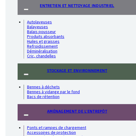
ENTRETIEN ET NETTOYAGE INDUSTRIEL
Autolaveuses
Balayeuses
Balais pousseur
Produits absorbants
Huiles et graisses
Refroidissement
Déminéralisation
Cric, chandelles
STOCKAGE ET ENVIRONNEMENT
Bennes à déchets
Bennes à vidange par le fond
Bacs de rétention
AMÉNAGEMENT DE L'ENTREPÔT
Ponts et rampes de chargement
Accessoires de protection