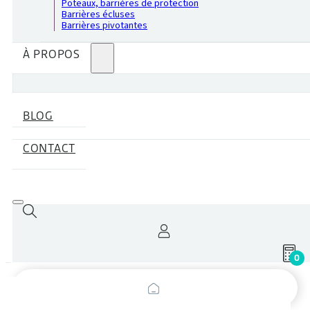
Poteaux, barrières de protection
Barrières écluses
Barrières pivotantes
À PROPOS
BLOG
CONTACT
0
Recherche
de
produits