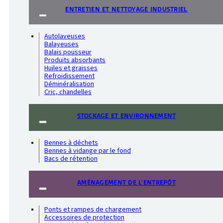
ENTRETIEN ET NETTOYAGE INDUSTRIEL
Autolaveuses
Balayeuses
Balais pousseur
Produits absorbants
Huiles et graisses
Refroidissement
Déminéralisation
Cric, chandelles
STOCKAGE ET ENVIRONNEMENT
Bennes à déchets
Bennes à vidange par le fond
Bacs de rétention
AMÉNAGEMENT DE L'ENTREPÔT
Ponts et rampes de chargement
Accessoires de protection