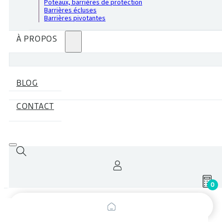
Poteaux, barrières de protection
Barrières écluses
Barrières pivotantes
À PROPOS
BLOG
CONTACT
0
Recherche
de
produits