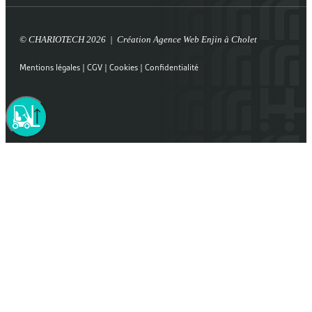
© CHARIOTECH 2026 | Création
Agence Web Enjin à Cholet
Mentions légales
|
CGV
|
Cookies
|
Confidentialité