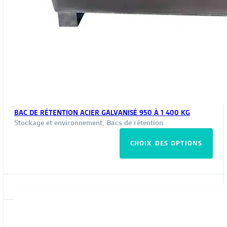
BAC DE RÉTENTION ACIER GALVANISÉ 950 À 1 400 KG
Stockage et environnement
,
Bacs de rétention
Ce
CHOIX DES OPTIONS
pro
a
plus
vari
Les
opt