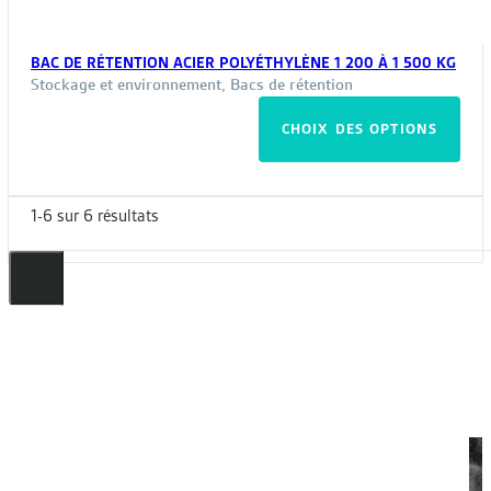
BAC DE RÉTENTION ACIER POLYÉTHYLÈNE 1 200 À 1 500 KG
Stockage et environnement
,
Bacs de rétention
Ce
CHOIX DES OPTIONS
pro
a
plus
1-6 sur 6 résultats
vari
Les
opt
peu
êtr
choi
sur
la
pag