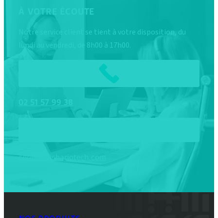
À VOTRE ÉCOUTE
Notre service client se tient à votre disposition, du
lundi au vendredi, de 8h00 à 17h00.
02
51
57
99
38
contact@chariotech.com