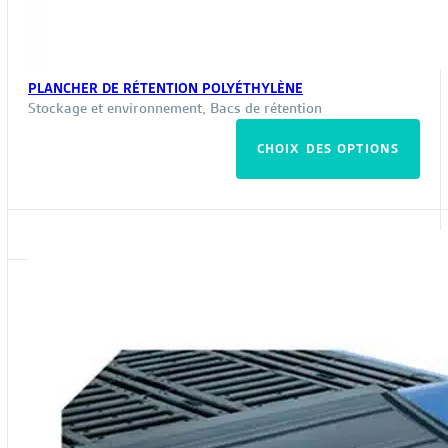
PLANCHER DE RÉTENTION POLYÉTHYLÈNE
Stockage et environnement
,
Bacs de rétention
Ce
CHOIX DES OPTIONS
pro
a
plus
vari
Les
opt
peu
êtr
choi
sur
la