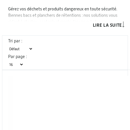
Gérez vos déchets et produits dangereux en toute sécurité.
Bennes bacs et planchers de rétentions : nos solutions vous
aident à stocker, contenir et manipuler vos substances en
LIRE LA SUITE
respectant les normes de sécurité et de protection de
l’environnement.
Tri par :
Par page :