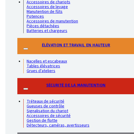
Accessoires de chariots
Accessoires de levage
Manutention de fûts
Potences
Accessoires de manutention
Pièces détachées
Batteries et chargeurs
ÉLÉVATION ET TRAVAIL EN HAUTEUR
Nacelles et escabeaux
Tables élévatrices
Grues d'ateliers
SÉCURITÉ DE LA MANUTENTION
Tréteaux de sécurité
Gueuses de contrôle
Signalisation du chariot
Accessoires de sécurité
Gestion de flotte
Détecteurs, caméras, avertisseurs