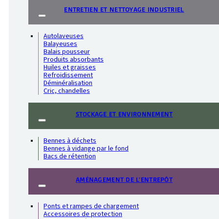
ENTRETIEN ET NETTOYAGE INDUSTRIEL
Autolaveuses
Balayeuses
Balais pousseur
Produits absorbants
Huiles et graisses
Refroidissement
Déminéralisation
Cric, chandelles
STOCKAGE ET ENVIRONNEMENT
Bennes à déchets
Bennes à vidange par le fond
Bacs de rétention
AMÉNAGEMENT DE L'ENTREPÔT
Ponts et rampes de chargement
Accessoires de protection