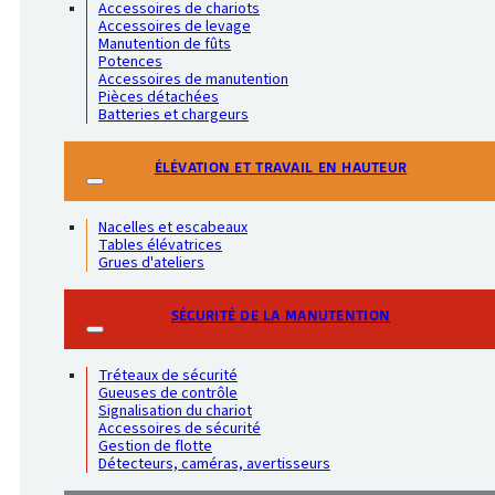
Accessoires de chariots
Accessoires de levage
Manutention de fûts
Potences
Accessoires de manutention
Pièces détachées
Batteries et chargeurs
ÉLÉVATION ET TRAVAIL EN HAUTEUR
Nacelles et escabeaux
Tables élévatrices
Grues d'ateliers
SÉCURITÉ DE LA MANUTENTION
Tréteaux de sécurité
Gueuses de contrôle
Signalisation du chariot
Accessoires de sécurité
Gestion de flotte
Détecteurs, caméras, avertisseurs