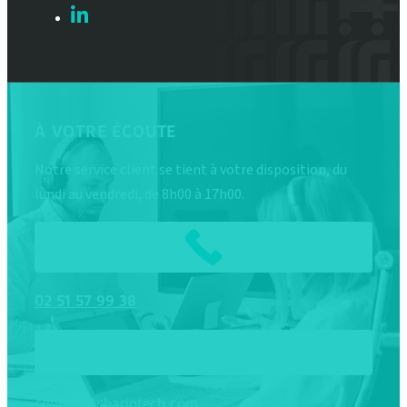
À VOTRE ÉCOUTE
Notre service client se tient à votre disposition, du
lundi au vendredi, de 8h00 à 17h00.
02
51
57
99
38
contact@chariotech.com