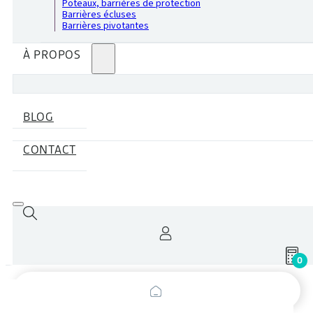
Poteaux, barrières de protection
Barrières écluses
Barrières pivotantes
À PROPOS
BLOG
CONTACT
0
Recherche
de
produits