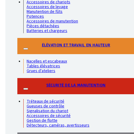
Accessoires de chariots
Accessoires de levage
Manutention de fûts
Potences
Accessoires de manutention
Pièces détachées
Batteries et chargeurs
ÉLÉVATION ET TRAVAIL EN HAUTEUR
Nacelles et escabeaux
Tables élévatrices
Grues d'ateliers
SÉCURITÉ DE LA MANUTENTION
Tréteaux de sécurité
Gueuses de contrôle
Signalisation du chariot
Accessoires de sécurité
Gestion de flotte
Détecteurs, caméras, avertisseurs