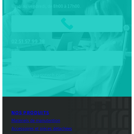
lundi au vendredi, de 8h00 à 17h00.
02
51
57
99
38
contact@chariotech.com
NOS PRODUITS
Matériels de manutention
Accessoires et pièces détachées