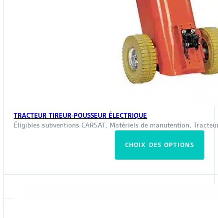
TRACTEUR TIREUR-POUSSEUR ÉLECTRIQUE
Éligibles subventions CARSAT
,
Matériels de manutention
,
Tracteu
Ce
CHOIX DES OPTIONS
pro
a
plus
vari
Les
opt