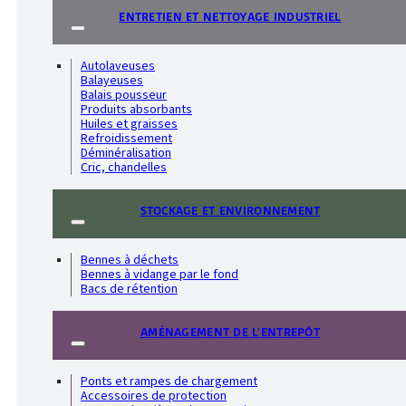
ENTRETIEN ET NETTOYAGE INDUSTRIEL
Autolaveuses
Balayeuses
Balais pousseur
Produits absorbants
Huiles et graisses
Refroidissement
Déminéralisation
Cric, chandelles
STOCKAGE ET ENVIRONNEMENT
Bennes à déchets
Bennes à vidange par le fond
Bacs de rétention
AMÉNAGEMENT DE L'ENTREPÔT
Ponts et rampes de chargement
Accessoires de protection