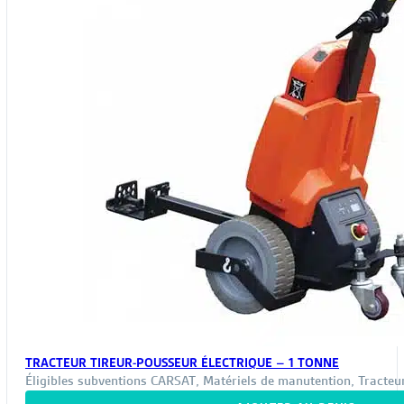
TRACTEUR TIREUR-POUSSEUR ÉLECTRIQUE – 1 TONNE
Éligibles subventions CARSAT
,
Matériels de manutention
,
Tracteu