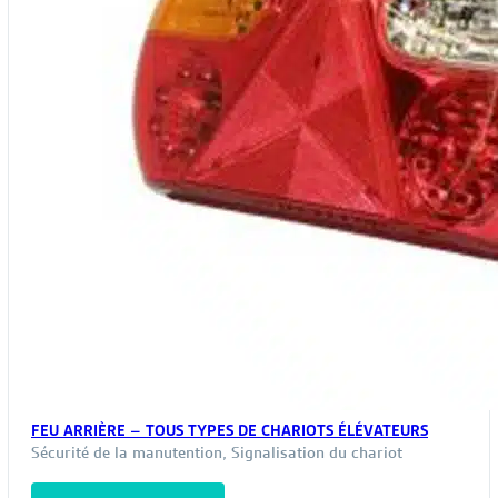
pag
du
pro
FEU ARRIÈRE – TOUS TYPES DE CHARIOTS ÉLÉVATEURS
Sécurité de la manutention
,
Signalisation du chariot