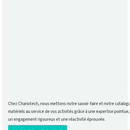
Quelles sont les règles de sécurité fondamentales à 
La sécurité en entrepôt repose sur la prévention activ
baliser clairement les allées, de séparer les zones pié
respect strict des limites indiquées sur les rayonnage
indispensables.
Chez Chariotech, nous mettons notre savoir-faire et notre catalog
matériels au service de vos activités grâce à une expertise pointue,
un engagement rigoureux et une réactivité éprouvée.