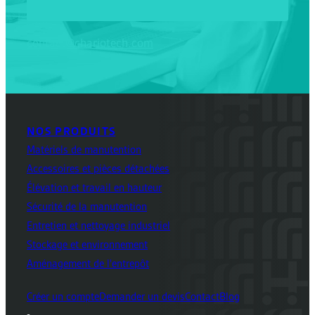
contact@chariotech.com
NOS PRODUITS
Matériels de manutention
Accessoires et pièces détachées
Élévation et travail en hauteur
Sécurité de la manutention
Entretien et nettoyage industriel
Stockage et environnement
Aménagement de l'entrepôt
Créer un compte
Demander un devis
Contact
Blog