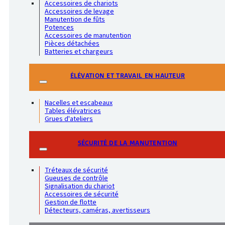
Accessoires de chariots
Accessoires de levage
Manutention de fûts
Potences
Accessoires de manutention
Pièces détachées
Batteries et chargeurs
ÉLÉVATION ET TRAVAIL EN HAUTEUR
Nacelles et escabeaux
Tables élévatrices
Grues d'ateliers
SÉCURITÉ DE LA MANUTENTION
Tréteaux de sécurité
Gueuses de contrôle
Signalisation du chariot
Accessoires de sécurité
Gestion de flotte
Détecteurs, caméras, avertisseurs