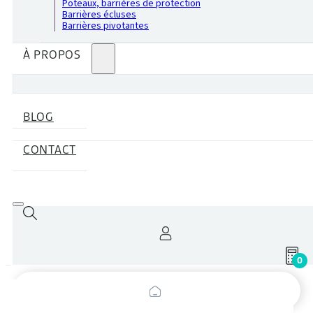
Poteaux, barrières de protection
Barrières écluses
Barrières pivotantes
À PROPOS
BLOG
CONTACT
0
Recherche
de
produits