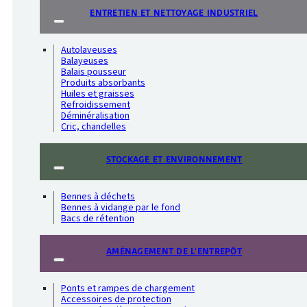
ENTRETIEN ET NETTOYAGE INDUSTRIEL
Autolaveuses
Balayeuses
Balais pousseur
Produits absorbants
Huiles et graisses
Refroidissement
Déminéralisation
Cric, chandelles
STOCKAGE ET ENVIRONNEMENT
Bennes à déchets
Bennes à vidange par le fond
Bacs de rétention
AMÉNAGEMENT DE L'ENTREPÔT
Ponts et rampes de chargement
Accessoires de protection