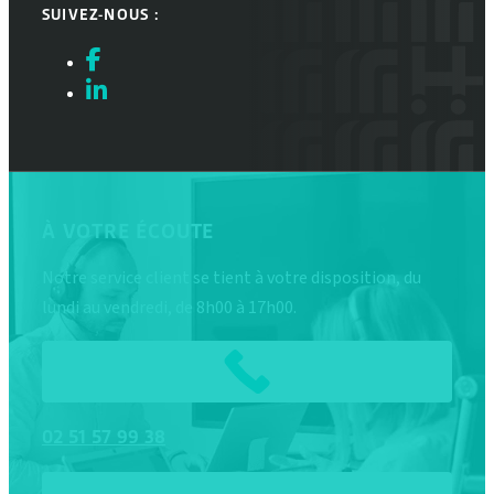
SUIVEZ-NOUS :
À VOTRE ÉCOUTE
Notre service client se tient à votre disposition, du
lundi au vendredi, de 8h00 à 17h00.
02
51
57
99
38