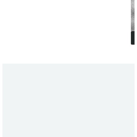
FAQ
VOS QUESTIONS,
NOS RÉPONSES
Comment prévenir les accidents liés à la circulation
La cohabitation entre piétons et engins de manutention 
de
barrières de protection, arceaux, sabots, bandes 
et prévenir les collisions. Associer ces équipements à
significativement les incidents.