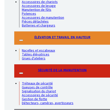
Accessoires de chariots
Accessoires de levage
Manutention de fûts
Potences
Accessoires de manutention
Pièces détachées
Batteries et chargeurs
ÉLÉVATION ET TRAVAIL EN HAUTEUR
Nacelles et escabeaux
Tables élévatrices
Grues d'ateliers
SÉCURITÉ DE LA MANUTENTION
Tréteaux de sécurité
Gueuses de contrôle
Signalisation du chariot
Accessoires de sécurité
Gestion de flotte
Détecteurs, caméras, avertisseurs