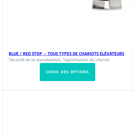
BLUE / RED STOP – TOUS TYPES DE CHARIOTS ÉLÉVATEURS
Sécurité de la manutention
,
Signalisation du chariot
Ce
CHOIX DES OPTIONS
produit
a
plusieurs
variations.
Les
options
peuvent
être