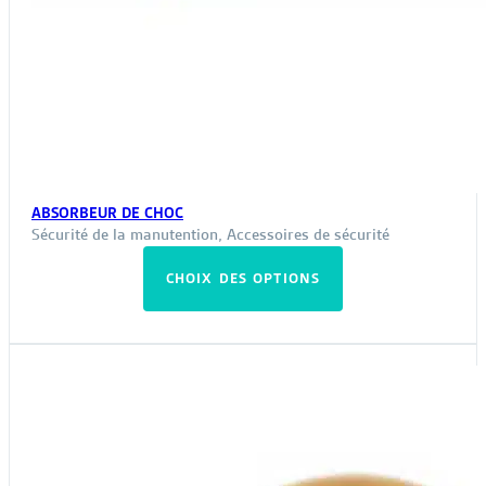
ABSORBEUR DE CHOC
Sécurité de la manutention
,
Accessoires de sécurité
Ce
CHOIX DES OPTIONS
produit
a
plusieurs
variations.
Les
options
peuvent