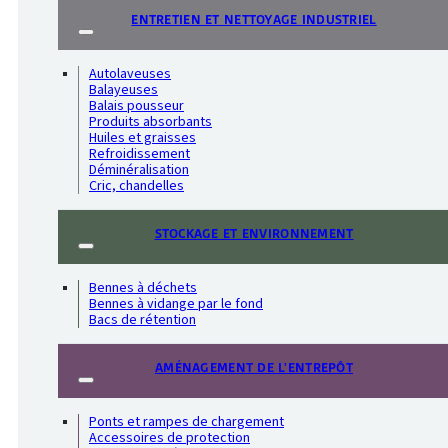
ENTRETIEN ET NETTOYAGE INDUSTRIEL
Autolaveuses
Balayeuses
Balais pousseur
Produits absorbants
Huiles et graisses
Refroidissement
Déminéralisation
Cric, chandelles
STOCKAGE ET ENVIRONNEMENT
Bennes à déchets
Bennes à vidange par le fond
Bacs de rétention
AMÉNAGEMENT DE L'ENTREPÔT
Ponts et rampes de chargement
Accessoires de protection