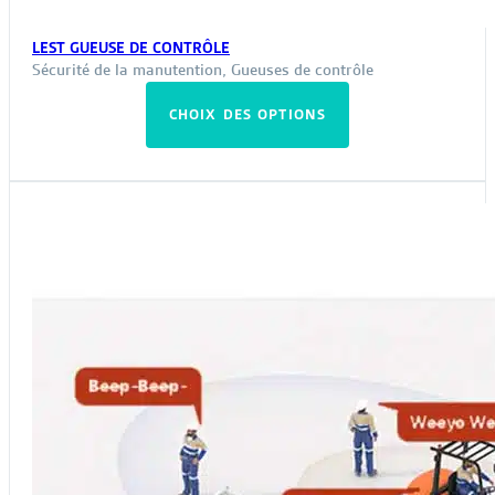
LEST GUEUSE DE CONTRÔLE
Sécurité de la manutention
,
Gueuses de contrôle
Ce
CHOIX DES OPTIONS
produit
a
plusieurs
variations.
Les
options
peuvent
être
choisies
sur
la
page
du