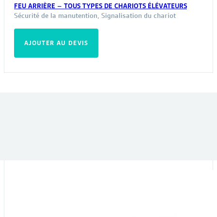
FEU ARRIÈRE – TOUS TYPES DE CHARIOTS ÉLÉVATEURS
Sécurité de la manutention
,
Signalisation du chariot
AJOUTER AU DEVIS
VOUS POURRIEZ ÊTRE INTÉRESSÉ PAR :