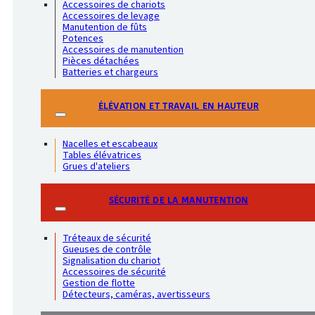
Accessoires de chariots
Accessoires de levage
Manutention de fûts
Potences
Accessoires de manutention
Pièces détachées
Batteries et chargeurs
ÉLÉVATION ET TRAVAIL EN HAUTEUR
Nacelles et escabeaux
Tables élévatrices
Grues d'ateliers
SÉCURITÉ DE LA MANUTENTION
Tréteaux de sécurité
Gueuses de contrôle
Signalisation du chariot
Accessoires de sécurité
Gestion de flotte
Détecteurs, caméras, avertisseurs