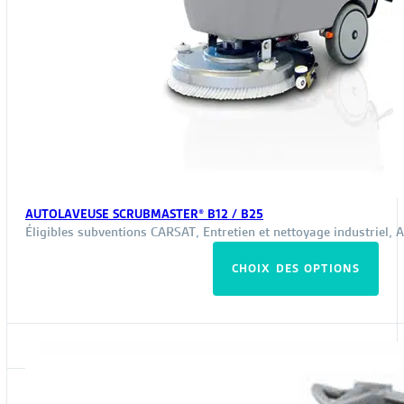
AUTOLAVEUSE SCRUBMASTER® B12 / B25
Éligibles subventions CARSAT
,
Entretien et nettoyage industriel
,
A
Ce
CHOIX DES OPTIONS
pro
a
plus
vari
Les
opt