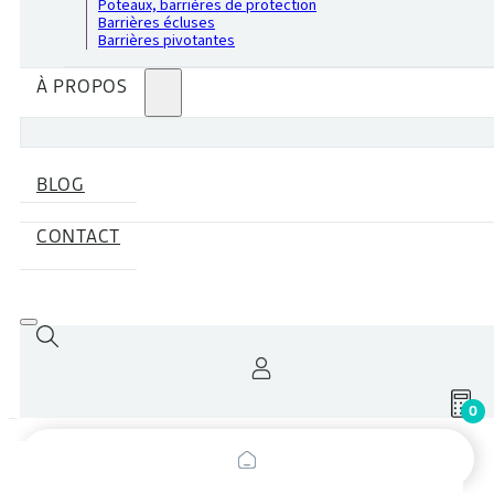
Poteaux, barrières de protection
Barrières écluses
Barrières pivotantes
À PROPOS
BLOG
CONTACT
0
Recherche
de
produits