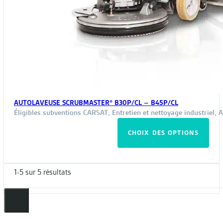
AUTOLAVEUSE SCRUBMASTER® B30P/CL – B45P/CL
Éligibles subventions CARSAT
,
Entretien et nettoyage industriel
,
A
Ce
CHOIX DES OPTIONS
pro
a
plus
1-5 sur 5 résultats
vari
Les
opt
peu