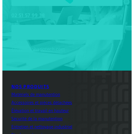
02
51
57
99
38
contact@chariotech.com
NOS PRODUITS
Matériels de manutention
Accessoires et pièces détachées
Élévation et travail en hauteur
Sécurité de la manutention
Entretien et nettoyage industriel