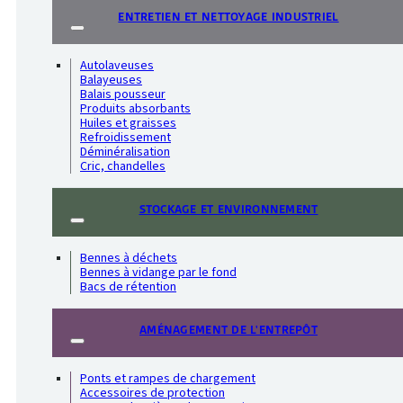
ENTRETIEN ET NETTOYAGE INDUSTRIEL
Autolaveuses
Balayeuses
Balais pousseur
Produits absorbants
Huiles et graisses
Refroidissement
Déminéralisation
Cric, chandelles
STOCKAGE ET ENVIRONNEMENT
Bennes à déchets
Bennes à vidange par le fond
Bacs de rétention
AMÉNAGEMENT DE L'ENTREPÔT
Ponts et rampes de chargement
Accessoires de protection