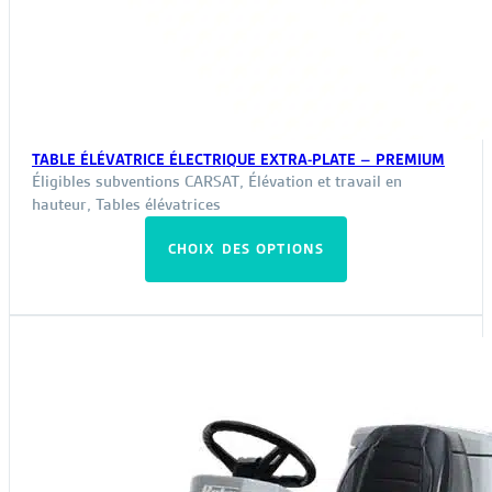
TABLE ÉLÉVATRICE ÉLECTRIQUE EXTRA-PLATE – PREMIUM
Éligibles subventions CARSAT
,
Élévation et travail en
hauteur
,
Tables élévatrices
Ce
CHOIX DES OPTIONS
produit
a
plusieurs
variations.
Les
options
peuvent
être