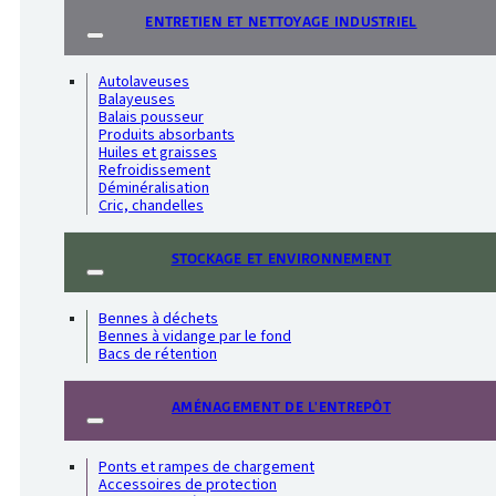
ENTRETIEN ET NETTOYAGE INDUSTRIEL
Autolaveuses
Balayeuses
Balais pousseur
Produits absorbants
Huiles et graisses
Refroidissement
Déminéralisation
Cric, chandelles
STOCKAGE ET ENVIRONNEMENT
Bennes à déchets
Bennes à vidange par le fond
Bacs de rétention
AMÉNAGEMENT DE L'ENTREPÔT
Ponts et rampes de chargement
Accessoires de protection