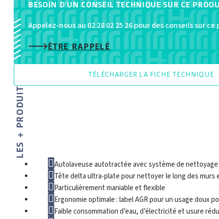
BESOIN D'UN CONSEIL TECHNIQUE SUR CE PRODU
Appelez-nous au 02 28 02 25 26 pour des conseils sur ce
ÊTRE RAPPELÉ
TÉLÉCHARGER LA FICHE TECHNIQUE
LES + PRODUIT
Autolaveuse autotractée avec système de nettoyage
Tête delta ultra-plate pour nettoyer le long des murs 
Particulièrement maniable et flexible
Ergonomie optimale : label AGR pour un usage doux pou
Faible consommation d’eau, d’électricité et usure rédui