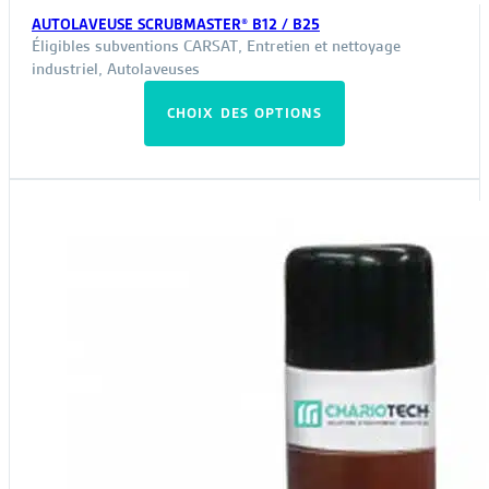
AUTOLAVEUSE SCRUBMASTER® B12 / B25
Éligibles subventions CARSAT
,
Entretien et nettoyage
industriel
,
Autolaveuses
Ce
CHOIX DES OPTIONS
produit
a
plusieurs
variations.
Les
options
peuvent
être
choisies
sur
la
page
du