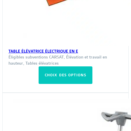
TABLE ÉLÉVATRICE ÉLECTRIQUE EN E
Éligibles subventions CARSAT
,
Élévation et travail en
hauteur
,
Tables élévatrices
Ce
CHOIX DES OPTIONS
produit
a
plusieurs
variations.
Les
options
peuvent