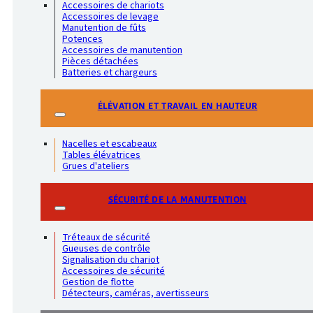
Accessoires de chariots
Accessoires de levage
Manutention de fûts
Potences
Accessoires de manutention
Pièces détachées
Batteries et chargeurs
ÉLÉVATION ET TRAVAIL EN HAUTEUR
Nacelles et escabeaux
Tables élévatrices
Grues d'ateliers
SÉCURITÉ DE LA MANUTENTION
Tréteaux de sécurité
Gueuses de contrôle
Signalisation du chariot
Accessoires de sécurité
Gestion de flotte
Détecteurs, caméras, avertisseurs