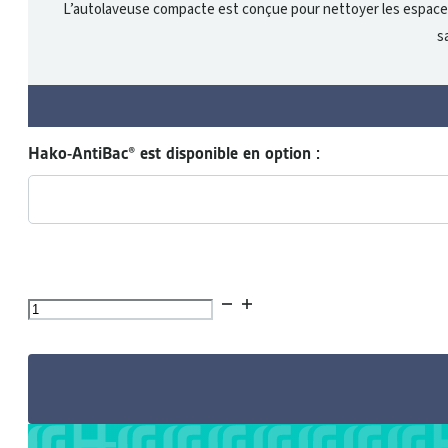
L’autolaveuse compacte est conçue pour nettoyer les espaces dif
s
Hako-AntiBac® est disponible en option :
quantité
de
Autolaveuse
Scrubmaster®
B5
ORB