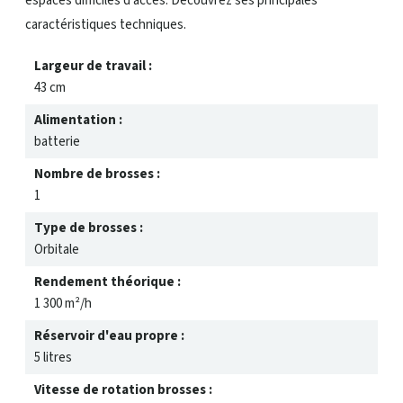
espaces difficiles d’accès. Découvrez ses principales
caractéristiques techniques.
Largeur de travail :
43 cm
Alimentation :
batterie
Nombre de brosses :
1
Type de brosses :
Orbitale
Rendement théorique :
1 300 m²/h
Réservoir d'eau propre :
5 litres
Vitesse de rotation brosses :