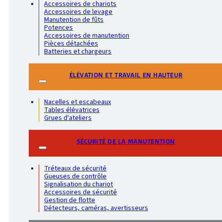
Accessoires de chariots
Accessoires de levage
Manutention de fûts
Potences
Accessoires de manutention
Pièces détachées
Batteries et chargeurs
ÉLÉVATION ET TRAVAIL EN HAUTEUR
Nacelles et escabeaux
Tables élévatrices
Grues d'ateliers
SÉCURITÉ DE LA MANUTENTION
Tréteaux de sécurité
Gueuses de contrôle
Signalisation du chariot
Accessoires de sécurité
Gestion de flotte
Détecteurs, caméras, avertisseurs