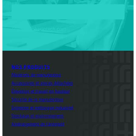
contact@chariotech.com
NOS PRODUITS
Matériels de manutention
Accessoires et pièces détachées
Élévation et travail en hauteur
Sécurité de la manutention
Entretien et nettoyage industriel
Stockage et environnement
Aménagement de l'entrepôt