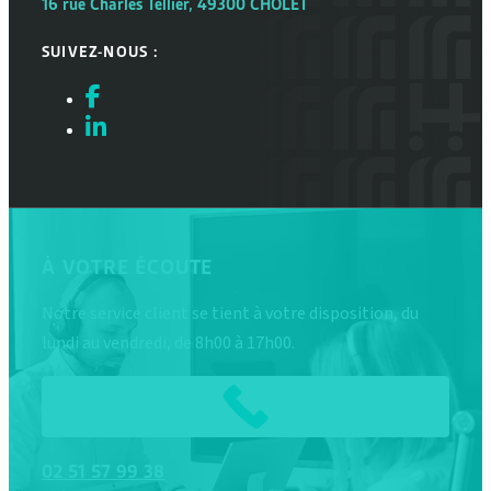
16 rue Charles Tellier, 49300 CHOLET
SUIVEZ-NOUS :
À VOTRE ÉCOUTE
Notre service client se tient à votre disposition, du
lundi au vendredi, de 8h00 à 17h00.
02
51
57
99
38