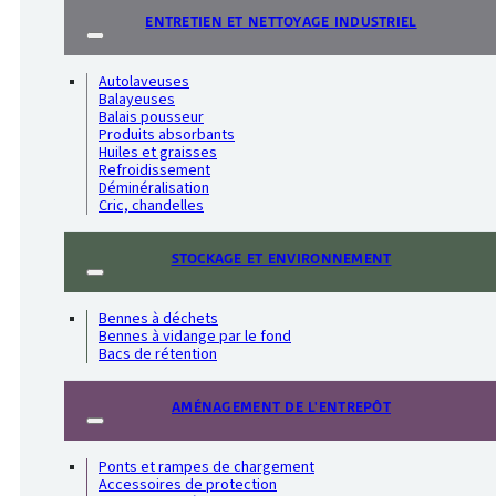
ENTRETIEN ET NETTOYAGE INDUSTRIEL
Autolaveuses
Balayeuses
Balais pousseur
Produits absorbants
Huiles et graisses
Refroidissement
Déminéralisation
Cric, chandelles
STOCKAGE ET ENVIRONNEMENT
Bennes à déchets
Bennes à vidange par le fond
Bacs de rétention
AMÉNAGEMENT DE L'ENTREPÔT
Ponts et rampes de chargement
Accessoires de protection