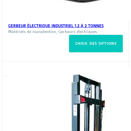
GERBEUR ÉLECTRIQUE INDUSTRIEL 1.2 À 2 TONNES
Matériels de manutention
,
Gerbeurs électriques
Ce
CHOIX DES OPTIONS
pro
a
plus
vari
Les
opt
peu
êtr
choi
sur
la