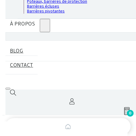
Poteaux, barrières de protection
Barrières écluses
Barrières pivotantes
À PROPOS
BLOG
CONTACT
0
Recherche
de
produits