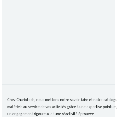
Quels sont les bons réflexes pour éviter les arrê
Entretenir régulièrement le matériel, remplacer 
c’est la clé pour limiter les interruptions et pr
Comment garantir la sécurité au quotidien ?
En formant les équipes, en utilisant du matériel
sécurité passe autant par l’humain que par la qua
Chez Chariotech, nous mettons notre savoir-faire et notre catalog
matériels au service de vos activités grâce à une expertise pointue,
un engagement rigoureux et une réactivité éprouvée.