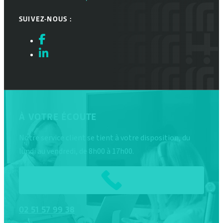
SUIVEZ-NOUS :
À VOTRE ÉCOUTE
Notre service client se tient à votre disposition, du
lundi au vendredi, de 8h00 à 17h00.
02
51
57
99
38