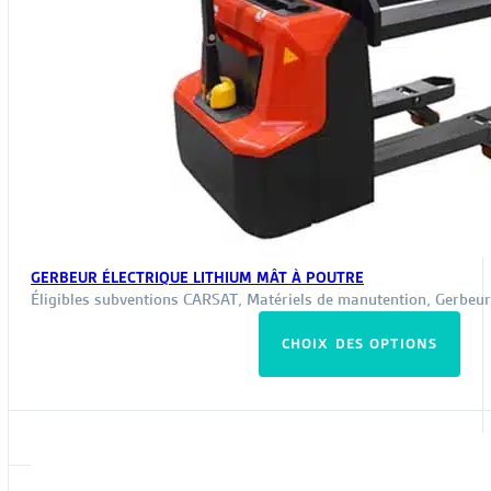
GERBEUR ÉLECTRIQUE LITHIUM MÂT À POUTRE
Éligibles subventions CARSAT
,
Matériels de manutention
,
Gerbeur
Ce
CHOIX DES OPTIONS
pro
a
plus
vari
Les