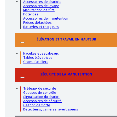
Accessoires de chariots
Accessoires de levage
Manutention de fûts
Potences
Accessoires de manutention
Pièces détachées
Batteries et chargeurs
ÉLÉVATION ET TRAVAIL EN HAUTEUR
Nacelles et escabeaux
Tables élévatrices
Grues d'ateliers
SÉCURITÉ DE LA MANUTENTION
Tréteaux de sécurité
Gueuses de contrôle
Signalisation du chariot
Accessoires de sécurité
Gestion de flotte
Détecteurs, caméras, avertisseurs