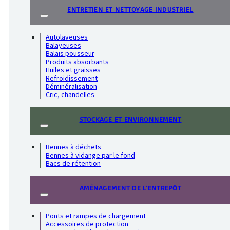
ENTRETIEN ET NETTOYAGE INDUSTRIEL
Autolaveuses
Balayeuses
Balais pousseur
Produits absorbants
Huiles et graisses
Refroidissement
Déminéralisation
Cric, chandelles
STOCKAGE ET ENVIRONNEMENT
Bennes à déchets
Bennes à vidange par le fond
Bacs de rétention
AMÉNAGEMENT DE L'ENTREPÔT
Ponts et rampes de chargement
Accessoires de protection