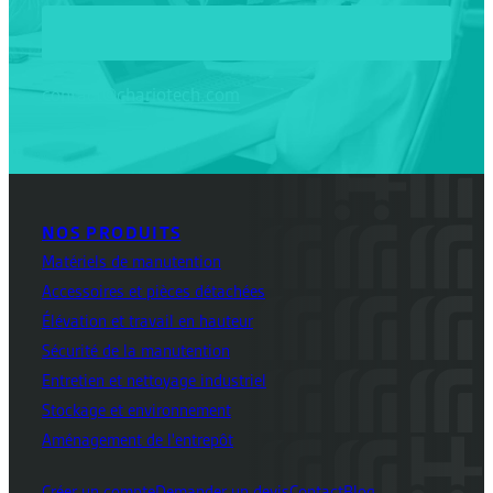
contact@chariotech.com
NOS PRODUITS
Matériels de manutention
Accessoires et pièces détachées
Élévation et travail en hauteur
Sécurité de la manutention
Entretien et nettoyage industriel
Stockage et environnement
Aménagement de l'entrepôt
Créer un compte
Demander un devis
Contact
Blog