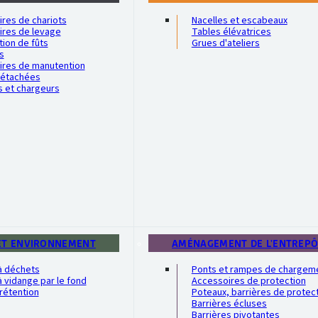
res de chariots
Nacelles et escabeaux
ires de levage
Tables élévatrices
ion de fûts
Grues d'ateliers
s
ires de manutention
détachées
s et chargeurs
ET ENVIRONNEMENT
AMÉNAGEMENT DE L'ENTREP
à déchets
Ponts et rampes de chargem
 vidange par le fond
Accessoires de protection
rétention
Poteaux, barrières de protec
Barrières écluses
Barrières pivotantes