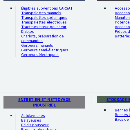
Éligibles subventions CARSAT
Accessoi
Transpalettes manuels
Accesso
Transpalettes spécifiques
Manutent
Transpalettes électriques
Potence
Tracteurs tireur-pousseur
Accesso
Diables
Pièces 
Chariots, préparation de
Batterie
commandes
Gerbeurs manuels
Gerbeurs semi-électriques
Gerbeurs électriques
ENTRETIEN ET NETTOYAGE
STOCKAGE 
INDUSTRIEL
Bennes 
Bennes à
Autolaveuses
Bacs de 
Balayeuses
Balais pousseur
Produits absorbants