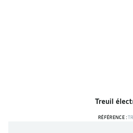
Treuil élec
RÉFÉRENCE :
T