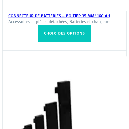
CONNECTEUR DE BATTERIES – BOÎTIER 35 MM² 160 AH
Accessoires et pièces détachées
,
Batteries et chargeurs
Ce
CHOIX DES OPTIONS
produit
a
plusieurs
variations.
Les
options
peuvent
être
choisies
sur
la
page