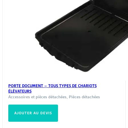
PORTE DOCUMENT – TOUS TYPES DE CHARIOTS
ÉLÉVATEURS
Accessoires et pièces détachées
,
Pièces détachées
AJOUTER AU DEVIS