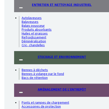
ENTRETIEN ET NETTOYAGE INDUSTRIEL
Autolaveuses
Balayeuses
Balais pousseur
Produits absorbants
Huiles et graisses
Refroidissement
Déminéralisation
Cric, chandelles
STOCKAGE ET ENVIRONNEMENT
Bennes à déchets
Bennes à vidange par le fond
Bacs de rétention
AMÉNAGEMENT DE L'ENTREPÔT
Ponts et rampes de chargement
Accessoires de protection