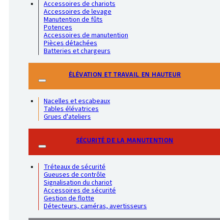
Accessoires de chariots
Accessoires de levage
Manutention de fûts
Potences
Accessoires de manutention
Pièces détachées
Batteries et chargeurs
ÉLÉVATION ET TRAVAIL EN HAUTEUR
Nacelles et escabeaux
Tables élévatrices
Grues d'ateliers
SÉCURITÉ DE LA MANUTENTION
Tréteaux de sécurité
Gueuses de contrôle
Signalisation du chariot
Accessoires de sécurité
Gestion de flotte
Détecteurs, caméras, avertisseurs