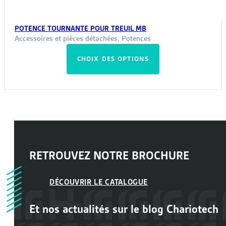
POTENCE TOURNANTE POUR TREUIL MB
Accessoires et pièces détachées
,
Potences
Ce
CHOIX DES OPTIONS
produit
a
plusieurs
variations.
Les
options
peuvent
RETROUVEZ NOTRE
BROCHURE
être
choisies
DÉCOUVRIR LE CATALOGUE
sur
la
Et nos actualités sur le
blog
Chariotech
page