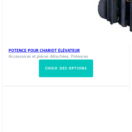
POTENCE POUR CHARIOT ÉLÉVATEUR
Accessoires et pièces détachées
,
Potences
Ce
CHOIX DES OPTIONS
produit
a
plusieurs
variations.
Les
options
peuvent
être