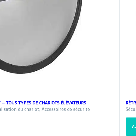
 – TOUS TYPES DE CHARIOTS ÉLÉVATEURS
RÉTR
alisation du chariot
,
Accessoires de sécurité
Sécu
A