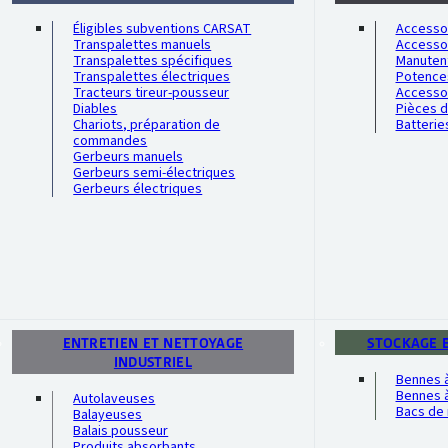
Éligibles subventions CARSAT
Accessoi
Transpalettes manuels
Accesso
Transpalettes spécifiques
Manutent
Transpalettes électriques
Potence
Tracteurs tireur-pousseur
Accesso
Diables
Pièces 
Chariots, préparation de
Batterie
commandes
Gerbeurs manuels
Gerbeurs semi-électriques
Gerbeurs électriques
ENTRETIEN ET NETTOYAGE
STOCKAGE 
INDUSTRIEL
Bennes 
Bennes à
Autolaveuses
Bacs de 
Balayeuses
Balais pousseur
Produits absorbants