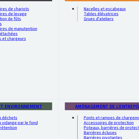
res de chariots
Nacelles et escabeaux
ires de levage
Tables élévatrices
ion de fûts
Grues d'ateliers
s
ires de manutention
détachées
s et chargeurs
ET ENVIRONNEMENT
AMÉNAGEMENT DE L'ENTREP
à déchets
Ponts et rampes de chargem
 vidange par le fond
Accessoires de protection
rétention
Poteaux, barrières de protec
Barrières écluses
Barrières pivotantes