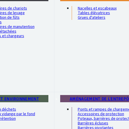
res de chariots
Nacelles et escabeaux
ires de levage
Tables élévatrices
ion de fûts
Grues d'ateliers
s
ires de manutention
détachées
s et chargeurs
ET ENVIRONNEMENT
AMÉNAGEMENT DE L'ENTREP
à déchets
Ponts et rampes de chargem
 vidange par le fond
Accessoires de protection
rétention
Poteaux, barrières de protec
Barrières écluses
Barrières pivotantes