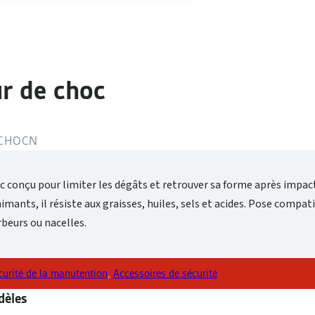
r de choc
CHOCN
 conçu pour limiter les dégâts et retrouver sa forme après impact
imants, il résiste aux graisses, huiles, sels et acides. Pose compat
rbeurs ou nacelles.
curité de la manutention
,
Accessoires de sécurité
èles