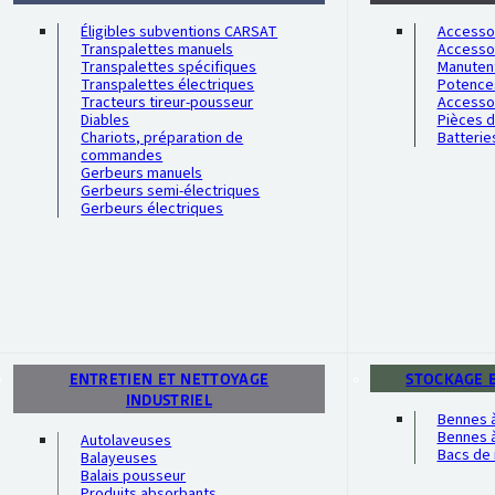
Éligibles subventions CARSAT
Accessoi
Transpalettes manuels
Accesso
Transpalettes spécifiques
Manutent
Transpalettes électriques
Potence
Tracteurs tireur-pousseur
Accesso
Diables
Pièces 
Chariots, préparation de
Batterie
commandes
Gerbeurs manuels
Gerbeurs semi-électriques
Gerbeurs électriques
ENTRETIEN ET NETTOYAGE
STOCKAGE 
INDUSTRIEL
Bennes 
Bennes à
Autolaveuses
Bacs de 
Balayeuses
Balais pousseur
Produits absorbants