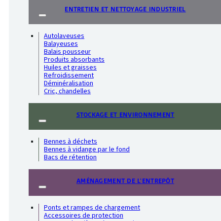
ENTRETIEN ET NETTOYAGE INDUSTRIEL
Autolaveuses
Balayeuses
Balais pousseur
Produits absorbants
Huiles et graisses
Refroidissement
Déminéralisation
Cric, chandelles
STOCKAGE ET ENVIRONNEMENT
Bennes à déchets
Bennes à vidange par le fond
Bacs de rétention
AMÉNAGEMENT DE L'ENTREPÔT
Ponts et rampes de chargement
Accessoires de protection