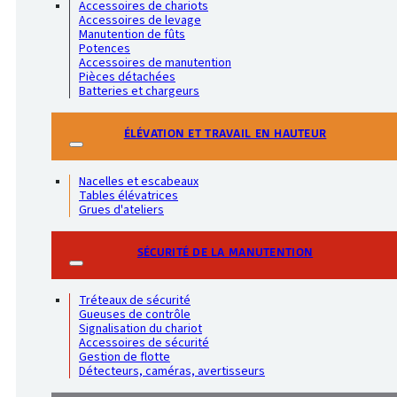
Accessoires de chariots
Accessoires de levage
Manutention de fûts
Potences
Accessoires de manutention
Pièces détachées
Batteries et chargeurs
ÉLÉVATION ET TRAVAIL EN HAUTEUR
Nacelles et escabeaux
Tables élévatrices
Grues d'ateliers
SÉCURITÉ DE LA MANUTENTION
Tréteaux de sécurité
Gueuses de contrôle
Signalisation du chariot
Accessoires de sécurité
Gestion de flotte
Détecteurs, caméras, avertisseurs