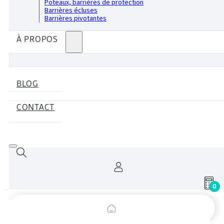
Poteaux, barrières de protection
Barrières écluses
Barrières pivotantes
À PROPOS
BLOG
CONTACT
0
Recherche
de
produits