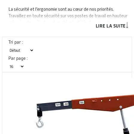
La sécurité et l’ergonomie sont au cœur de nos priorités.
Travaillez en toute sécurité sur vos postes de travail en hauteur
grâce à notre sélection de matériels d’élévation pour les
LIRE LA SUITE
environnements industriels exigeants : nacelles ciseaux,
nacelles articulées, plateformes élévatrices, tables élévatrices,
échelles et escabeaux professionnels. Nos équipements
Tri par :
s’adressent aux métiers de la maintenance industrielle, de la
logistique et à tous types de secteurs même les plus exigeants
Par page :
et sont conformes aux normes en vigueur pour le travail en
hauteur sécurisé.