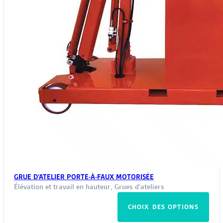
du
pro
GRUE D’ATELIER PORTE-À-FAUX MOTORISÉE
Élévation et travail en hauteur
,
Grues d'ateliers
Ce
CHOIX DES OPTIONS
pro