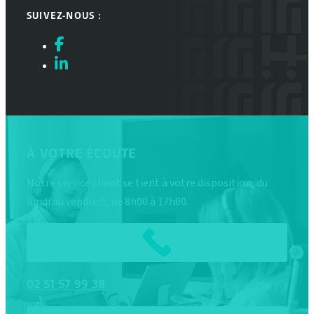
SUIVEZ-NOUS :
À VOTRE ÉCOUTE
Notre service client se tient à votre disposition, du
lundi au vendredi, de 8h00 à 17h00.
02
51
57
99
38