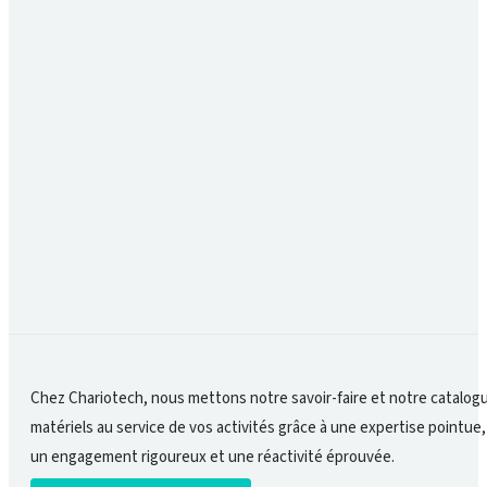
Entretenir régulièrement le matériel, remplacer 
c’est la clé pour limiter les interruptions et pr
Comment garantir la sécurité au quotidien ?
En formant les équipes, en utilisant du matériel
sécurité passe autant par l’humain que par la qua
Chez Chariotech, nous mettons notre savoir-faire et notre catalog
matériels au service de vos activités grâce à une expertise pointue,
un engagement rigoureux et une réactivité éprouvée.