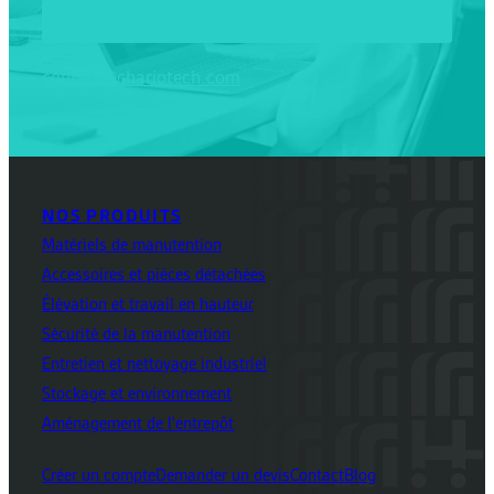
contact@chariotech.com
NOS PRODUITS
Matériels de manutention
Accessoires et pièces détachées
Élévation et travail en hauteur
Sécurité de la manutention
Entretien et nettoyage industriel
Stockage et environnement
Aménagement de l'entrepôt
Créer un compte
Demander un devis
Contact
Blog