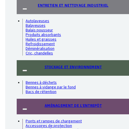
ENTRETIEN ET NETTOYAGE INDUSTRIEL
Autolaveuses
Balayeuses
Balais pousseur
Produits absorbants
Huiles et graisses
Refroidissement
Déminéralisation
Cric, chandelles
STOCKAGE ET ENVIRONNEMENT
Bennes à déchets
Bennes à vidange par le fond
Bacs de rétention
AMÉNAGEMENT DE L'ENTREPÔT
Ponts et rampes de chargement
Accessoires de protection