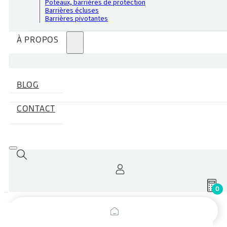
Poteaux, barrières de protection
Barrières écluses
Barrières pivotantes
À PROPOS
BLOG
CONTACT
0
Recherche
de
produits