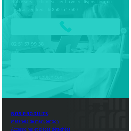
Notre service client se tient à votre disposition, du
lundi au vendredi, de 8h00 à 17h00.
02
51
57
99
38
contact@chariotech.com
NOS PRODUITS
Matériels de manutention
Accessoires et pièces détachées