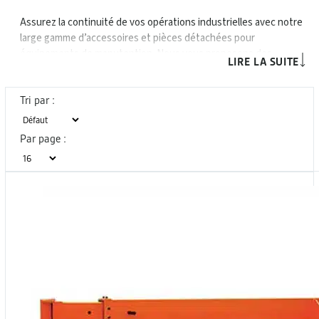
Assurez la continuité de vos opérations industrielles avec notre
large gamme d’accessoires et pièces détachées pour
équipements de manutention. Nous vous proposons des
LIRE LA SUITE
composants techniques d’origine ou compatibles, disponibles
immédiatement pour limiter les arrêts machines : batteries,
fourches, roues, galets, potences, accessoires de magasinage,
Tri par :
etc. Un service réactif et professionnel, adapté aux contraintes
du secteur logistique, agroalimentaire ou industriel.
Par page :