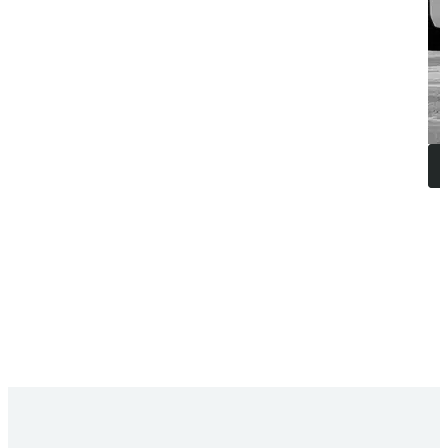
FAQ
VOS QUESTIONS,
NOS RÉPONSES
Pourquoi est il important de bien s'équiper da
Un équipement adapté améliore la productivité, s
ou l’entretien, chaque outil a un rôle essentiel 