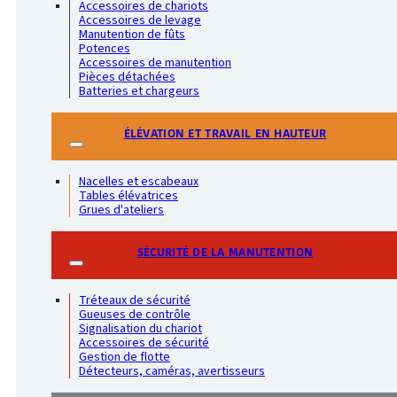
Accessoires de chariots
Accessoires de levage
Manutention de fûts
Potences
Accessoires de manutention
Pièces détachées
Batteries et chargeurs
ÉLÉVATION ET TRAVAIL EN HAUTEUR
Nacelles et escabeaux
Tables élévatrices
Grues d'ateliers
SÉCURITÉ DE LA MANUTENTION
Tréteaux de sécurité
Gueuses de contrôle
Signalisation du chariot
Accessoires de sécurité
Gestion de flotte
Détecteurs, caméras, avertisseurs