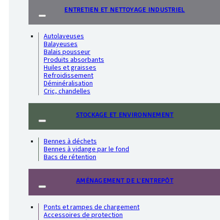
ENTRETIEN ET NETTOYAGE INDUSTRIEL
Autolaveuses
Balayeuses
Balais pousseur
Produits absorbants
Huiles et graisses
Refroidissement
Déminéralisation
Cric, chandelles
STOCKAGE ET ENVIRONNEMENT
Bennes à déchets
Bennes à vidange par le fond
Bacs de rétention
AMÉNAGEMENT DE L'ENTREPÔT
Ponts et rampes de chargement
Accessoires de protection