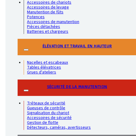
Accessoires de chariots
Accessoires de levage
Manutention de fûts
Potences
Accessoires de manutention
Pièces détachées
Batteries et chargeurs
ÉLÉVATION ET TRAVAIL EN HAUTEUR
Nacelles et escabeaux
Tables élévatrices
Grues d'ateliers
SÉCURITÉ DE LA MANUTENTION
Tréteaux de sécurité
Gueuses de contrôle
Signalisation du chariot
Accessoires de sécurité
Gestion de flotte
Détecteurs, caméras, avertisseurs