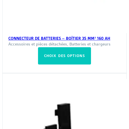
CONNECTEUR DE BATTERIES – BOÎTIER 35 MM² 160 AH
Accessoires et pièces détachées
,
Batteries et chargeurs
Ce
CHOIX DES OPTIONS
produit
a
plusieurs
variations.
Les
options
peuvent
être
choisies
sur