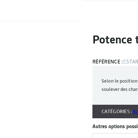
Potence t
RÉFÉRENCE :
CSTA
Selon le position
soulever des charg
CATÉGORIES :
Ac
Autres options possib