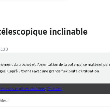
élescopique inclinable
RE30
nement du crochet et l’orientation de la potence, ce matériel pe
es jusqu’à 3 tonnes avec une grande flexibilité d’utilisation.
cessoires et pièces détachées
,
Potences
les :