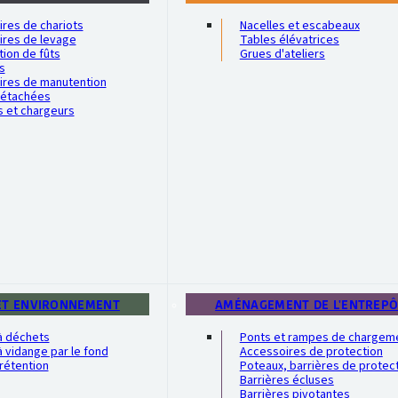
res de chariots
Nacelles et escabeaux
ires de levage
Tables élévatrices
ion de fûts
Grues d'ateliers
s
ires de manutention
détachées
s et chargeurs
ET ENVIRONNEMENT
AMÉNAGEMENT DE L'ENTREP
à déchets
Ponts et rampes de chargem
 vidange par le fond
Accessoires de protection
rétention
Poteaux, barrières de protec
Barrières écluses
Barrières pivotantes