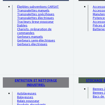
Éligibles subventions CARSAT
Accessoi
Transpalettes manuels
Accesso
Transpalettes spécifiques
Manutent
Transpalettes électriques
Potence
Tracteurs tireur-pousseur
Accesso
Diables
Pièces 
Chariots, préparation de
Batterie
commandes
Gerbeurs manuels
Gerbeurs semi-électriques
Gerbeurs électriques
ENTRETIEN ET NETTOYAGE
STOCKAGE 
INDUSTRIEL
Bennes 
Bennes à
Autolaveuses
Bacs de 
Balayeuses
Balais pousseur
Produits absorbants