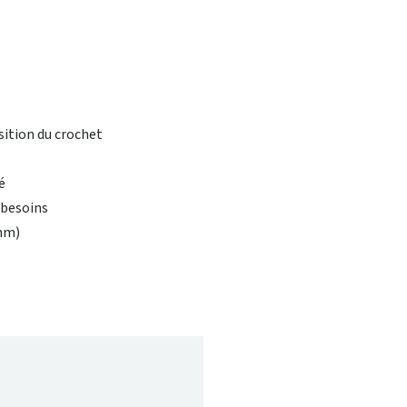
sition du crochet
é
 besoins
 mm)