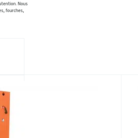
utention. Nous
es, fourches,