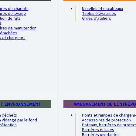
res de chariots
Nacelles et escabeaux
ires de levage
Tables élévatrices
ion de fûts
Grues d'ateliers
s
ires de manutention
détachées
s et chargeurs
ET ENVIRONNEMENT
AMÉNAGEMENT DE L'ENTREP
à déchets
Ponts et rampes de chargem
 vidange par le fond
Accessoires de protection
rétention
Poteaux, barrières de protec
Barrières écluses
Barrières pivotantes