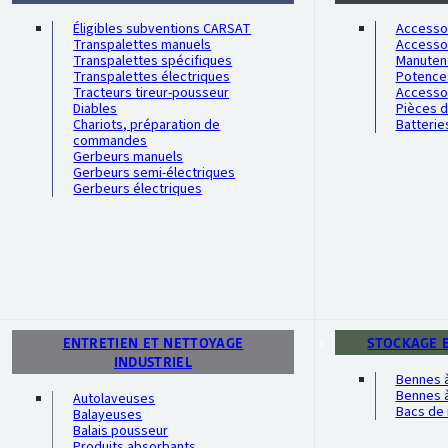
Éligibles subventions CARSAT
Accessoi
Transpalettes manuels
Accesso
Transpalettes spécifiques
Manutent
Transpalettes électriques
Potence
Tracteurs tireur-pousseur
Accesso
Diables
Pièces 
Chariots, préparation de
Batterie
commandes
Gerbeurs manuels
Gerbeurs semi-électriques
Gerbeurs électriques
ENTRETIEN ET NETTOYAGE
STOCKAGE 
INDUSTRIEL
Bennes 
Bennes à
Autolaveuses
Bacs de 
Balayeuses
Balais pousseur
Produits absorbants