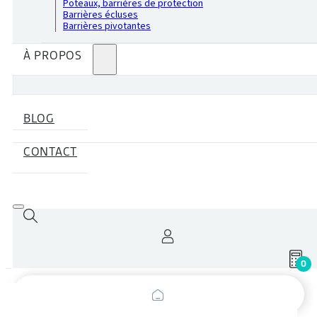
Poteaux, barrières de protection
Barrières écluses
Barrières pivotantes
À PROPOS
BLOG
CONTACT
0
Recherche
de
produits