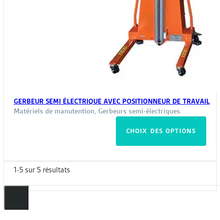
GERBEUR SEMI ÉLECTRIQUE AVEC POSITIONNEUR DE TRAVAIL
Matériels de manutention
,
Gerbeurs semi-électriques
Ce
CHOIX DES OPTIONS
pro
a
plus
1-5 sur 5 résultats
vari
Les
opt
peu