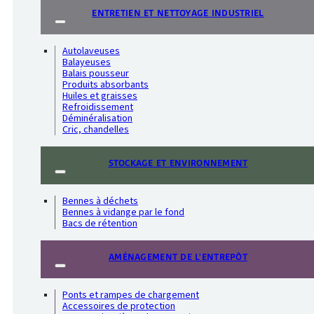
ENTRETIEN ET NETTOYAGE INDUSTRIEL
Autolaveuses
Balayeuses
Balais pousseur
Produits absorbants
Huiles et graisses
Refroidissement
Déminéralisation
Cric, chandelles
STOCKAGE ET ENVIRONNEMENT
Bennes à déchets
Bennes à vidange par le fond
Bacs de rétention
AMÉNAGEMENT DE L'ENTREPÔT
Ponts et rampes de chargement
Accessoires de protection