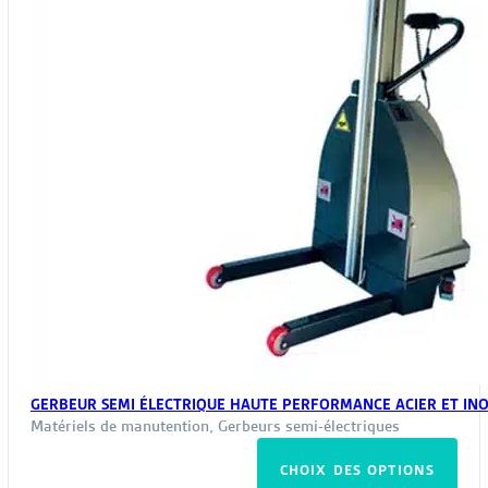
pag
du
pro
GERBEUR SEMI ÉLECTRIQUE HAUTE PERFORMANCE ACIER ET INO
Matériels de manutention
,
Gerbeurs semi-électriques
Ce
CHOIX DES OPTIONS
pro