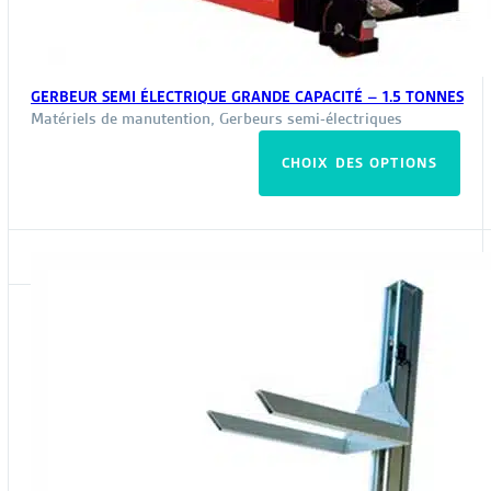
GERBEUR SEMI ÉLECTRIQUE GRANDE CAPACITÉ – 1.5 TONNES
Matériels de manutention
,
Gerbeurs semi-électriques
Ce
CHOIX DES OPTIONS
pro
a
plus
vari
Les
opt
peu
êtr
choi
sur
la