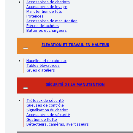
Accessoires de chariots
Accessoires de levage
Manutention de fûts
Potences
Accessoires de manutention
Pièces détachées
Batteries et chargeurs
ÉLÉVATION ET TRAVAIL EN HAUTEUR
Nacelles et escabeaux
Tables élévatrices
Grues d'ateliers
SÉCURITÉ DE LA MANUTENTION
Tréteaux de sécurité
Gueuses de contrôle
Signalisation du chariot
Accessoires de sécurité
Gestion de flotte
Détecteurs, caméras, avertisseurs