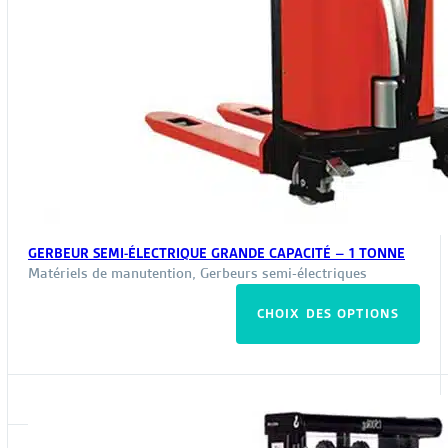
GERBEUR SEMI-ÉLECTRIQUE GRANDE CAPACITÉ – 1 TONNE
Matériels de manutention
,
Gerbeurs semi-électriques
Ce
CHOIX DES OPTIONS
pro
a
plus
vari
Les