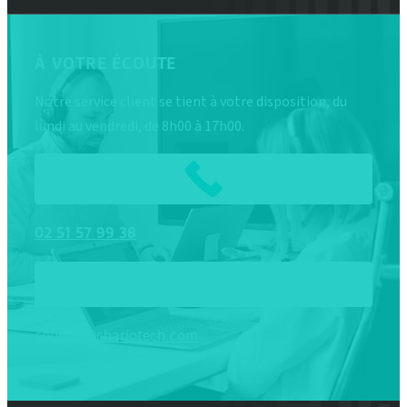
À VOTRE ÉCOUTE
Notre service client se tient à votre disposition, du
lundi au vendredi, de 8h00 à 17h00.
02
51
57
99
38
contact@chariotech.com