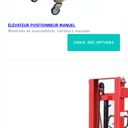
ÉLÉVATEUR POSITIONNEUR MANUEL
Matériels de manutention
,
Gerbeurs manuels
Ce
CHOIX DES OPTIONS
pro
a
plus
vari
Les
opt
peu
êtr
choi
sur
la