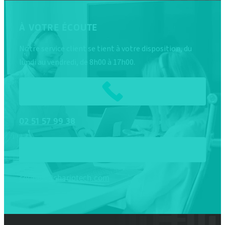
À VOTRE ÉCOUTE
Notre service client se tient à votre disposition, du
lundi au vendredi, de 8h00 à 17h00.
02
51
57
99
38
contact@chariotech.com