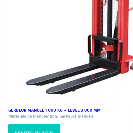
pag
du
pro
GERBEUR MANUEL 1 000 KG – LEVÉE 3 000 MM
Matériels de manutention
,
Gerbeurs manuels
AJOUTER AU DEVIS