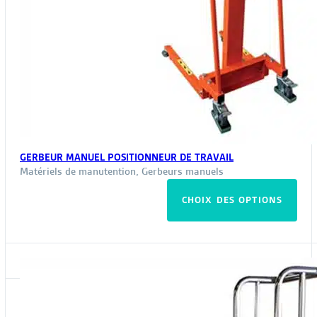
GERBEUR MANUEL POSITIONNEUR DE TRAVAIL
Matériels de manutention
,
Gerbeurs manuels
Ce
CHOIX DES OPTIONS
pro
a
plus
vari
Les
opt