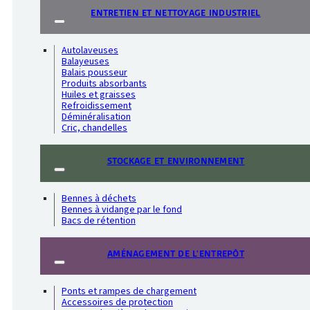
ENTRETIEN ET NETTOYAGE INDUSTRIEL
Autolaveuses
Balayeuses
Balais pousseur
Produits absorbants
Huiles et graisses
Refroidissement
Déminéralisation
Cric, chandelles
STOCKAGE ET ENVIRONNEMENT
Bennes à déchets
Bennes à vidange par le fond
Bacs de rétention
AMÉNAGEMENT DE L'ENTREPÔT
Ponts et rampes de chargement
Accessoires de protection