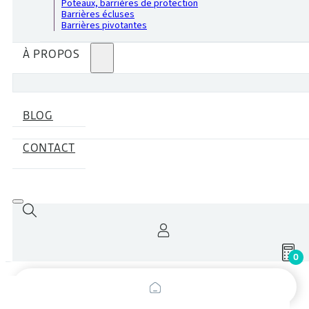
Poteaux, barrières de protection
Barrières écluses
Barrières pivotantes
À PROPOS
BLOG
CONTACT
0
Recherche
de
produits