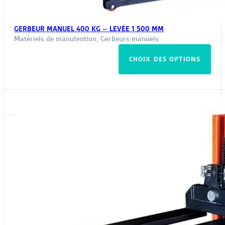
GERBEUR MANUEL 400 KG – LEVÉE 1 500 MM
Matériels de manutention
,
Gerbeurs manuels
Ce
CHOIX DES OPTIONS
pro
a
plus
vari
Les
opt
peu
êtr
choi
sur
la
pag