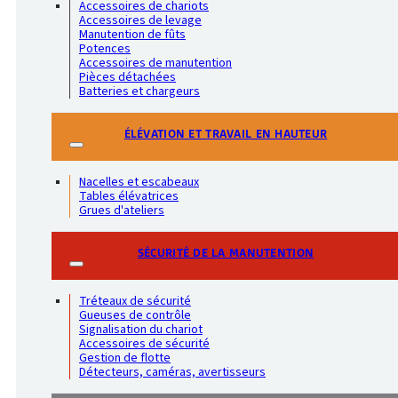
Accessoires de chariots
Accessoires de levage
Manutention de fûts
Potences
Accessoires de manutention
Pièces détachées
Batteries et chargeurs
ÉLÉVATION ET TRAVAIL EN HAUTEUR
Nacelles et escabeaux
Tables élévatrices
Grues d'ateliers
SÉCURITÉ DE LA MANUTENTION
Tréteaux de sécurité
Gueuses de contrôle
Signalisation du chariot
Accessoires de sécurité
Gestion de flotte
Détecteurs, caméras, avertisseurs