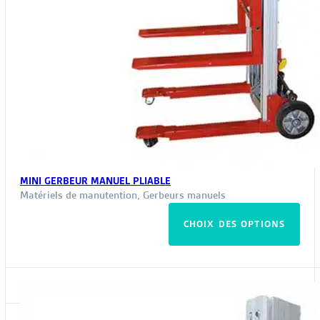
MINI GERBEUR MANUEL PLIABLE
Matériels de manutention
,
Gerbeurs manuels
Ce
CHOIX DES OPTIONS
pro
a
plus
vari
Les