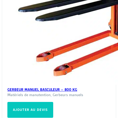
du
pro
GERBEUR MANUEL BASCULEUR – 800 KG
Matériels de manutention
,
Gerbeurs manuels
AJOUTER AU DEVIS