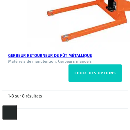
GERBEUR RETOURNEUR DE FÛT MÉTALLIQUE
Matériels de manutention
,
Gerbeurs manuels
Ce
CHOIX DES OPTIONS
pro
a
plus
1-8 sur 8 résultats
vari
Les
opt
peu