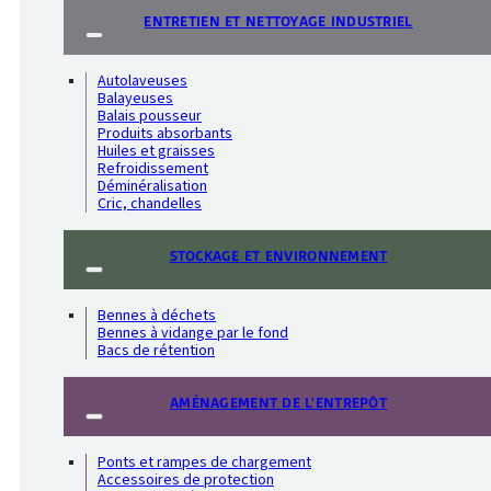
ENTRETIEN ET NETTOYAGE INDUSTRIEL
Autolaveuses
Balayeuses
Balais pousseur
Produits absorbants
Huiles et graisses
Refroidissement
Déminéralisation
Cric, chandelles
STOCKAGE ET ENVIRONNEMENT
Bennes à déchets
Bennes à vidange par le fond
Bacs de rétention
AMÉNAGEMENT DE L'ENTREPÔT
Ponts et rampes de chargement
Accessoires de protection