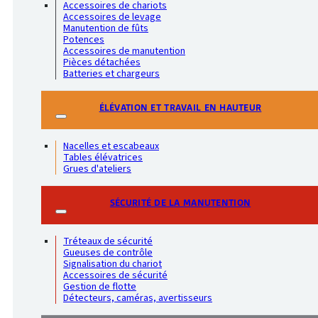
Accessoires de chariots
Accessoires de levage
Manutention de fûts
Potences
Accessoires de manutention
Pièces détachées
Batteries et chargeurs
ÉLÉVATION ET TRAVAIL EN HAUTEUR
Nacelles et escabeaux
Tables élévatrices
Grues d'ateliers
SÉCURITÉ DE LA MANUTENTION
Tréteaux de sécurité
Gueuses de contrôle
Signalisation du chariot
Accessoires de sécurité
Gestion de flotte
Détecteurs, caméras, avertisseurs