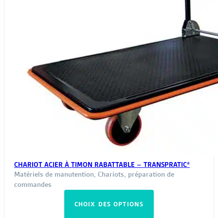
CHARIOT ACIER À TIMON RABATTABLE – TRANSPRATIC®
Matériels de manutention
,
Chariots, préparation de
commandes
Ce
CHOIX DES OPTIONS
produit