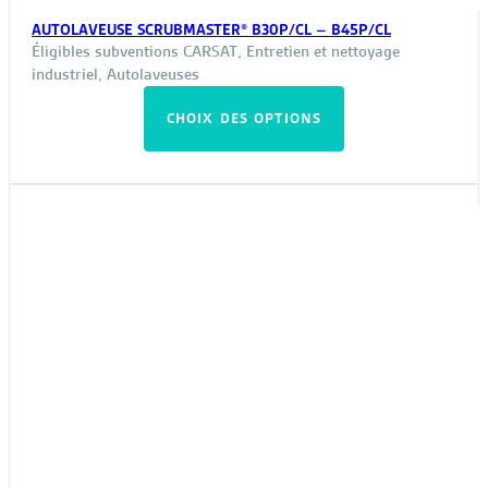
AUTOLAVEUSE SCRUBMASTER® B30P/CL – B45P/CL
Éligibles subventions CARSAT
,
Entretien et nettoyage
industriel
,
Autolaveuses
Ce
CHOIX DES OPTIONS
produit
a
plusieurs
variations.
Les
options
peuvent
être
choisies
sur
la
page
du