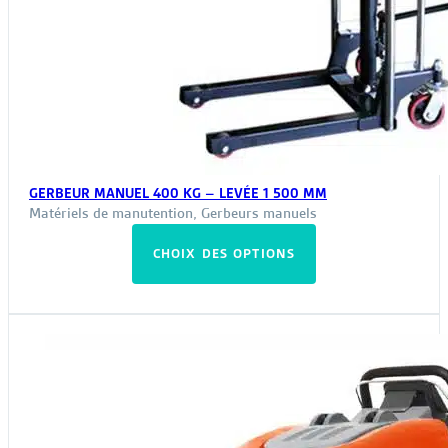
GERBEUR MANUEL 400 KG – LEVÉE 1 500 MM
Matériels de manutention
,
Gerbeurs manuels
Ce
CHOIX DES OPTIONS
produit
a
plusieurs
variations.
Les
options
peuvent