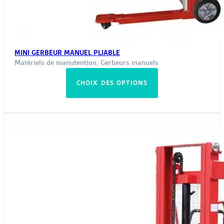
MINI GERBEUR MANUEL PLIABLE
Matériels de manutention
,
Gerbeurs manuels
Ce
CHOIX DES OPTIONS
produit
a
plusieurs
variations.
Les
options
peuvent
être
choisies
sur
la