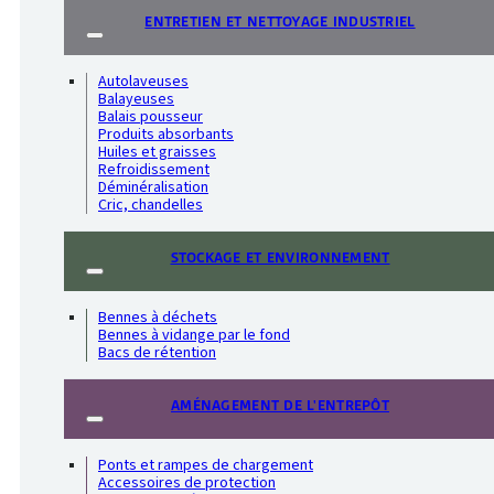
ENTRETIEN ET NETTOYAGE INDUSTRIEL
Autolaveuses
Balayeuses
Balais pousseur
Produits absorbants
Huiles et graisses
Refroidissement
Déminéralisation
Cric, chandelles
STOCKAGE ET ENVIRONNEMENT
Bennes à déchets
Bennes à vidange par le fond
Bacs de rétention
AMÉNAGEMENT DE L'ENTREPÔT
Ponts et rampes de chargement
Accessoires de protection