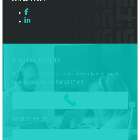
À VOTRE ÉCOUTE
Notre service client se tient à votre disposition, du
lundi au vendredi, de 8h00 à 17h00.
02
51
57
99
38