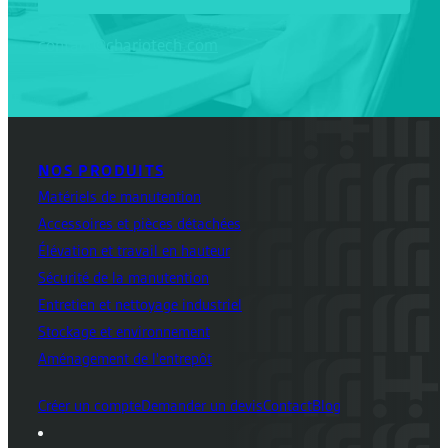
contact@chariotech.com
NOS PRODUITS
Matériels de manutention
Accessoires et pièces détachées
Élévation et travail en hauteur
Sécurité de la manutention
Entretien et nettoyage industriel
Stockage et environnement
Aménagement de l'entrepôt
Créer un compte
Demander un devis
Contact
Blog