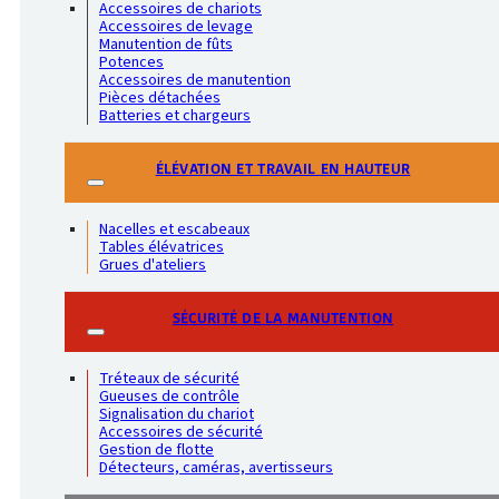
Accessoires de chariots
Accessoires de levage
Manutention de fûts
Potences
Accessoires de manutention
Pièces détachées
Batteries et chargeurs
ÉLÉVATION ET TRAVAIL EN HAUTEUR
Nacelles et escabeaux
Tables élévatrices
Grues d'ateliers
SÉCURITÉ DE LA MANUTENTION
Tréteaux de sécurité
Gueuses de contrôle
Signalisation du chariot
Accessoires de sécurité
Gestion de flotte
Détecteurs, caméras, avertisseurs