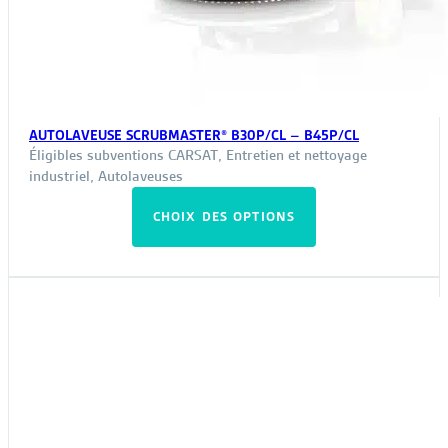
AUTOLAVEUSE SCRUBMASTER® B30P/CL – B45P/CL
Éligibles subventions CARSAT
,
Entretien et nettoyage
industriel
,
Autolaveuses
Ce
CHOIX DES OPTIONS
produit
a
plusieurs
variations.
Les
options
peuvent
être
choisies