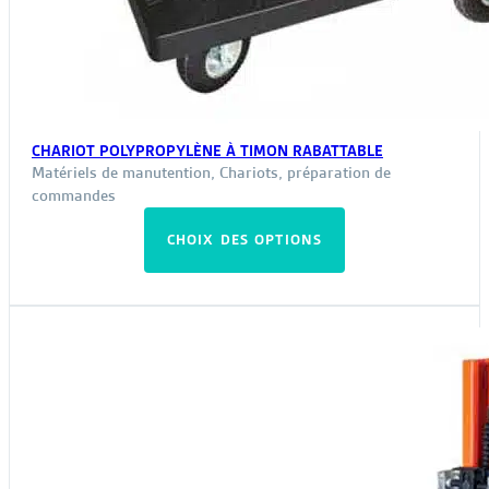
CHARIOT POLYPROPYLÈNE À TIMON RABATTABLE
Matériels de manutention
,
Chariots, préparation de
commandes
Ce
CHOIX DES OPTIONS
produit
a
plusieurs
variations.
Les
options
peuvent
être
choisies