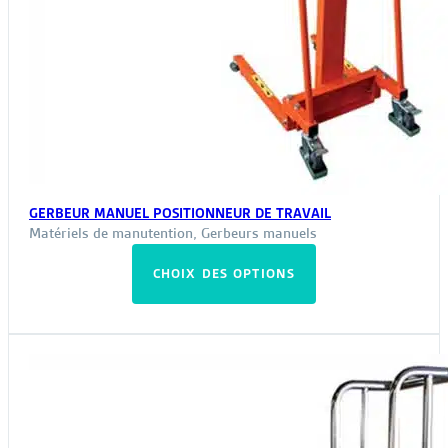
GERBEUR MANUEL POSITIONNEUR DE TRAVAIL
Matériels de manutention
,
Gerbeurs manuels
Ce
CHOIX DES OPTIONS
produit
a
plusieurs
variations.
Les
options
peuvent