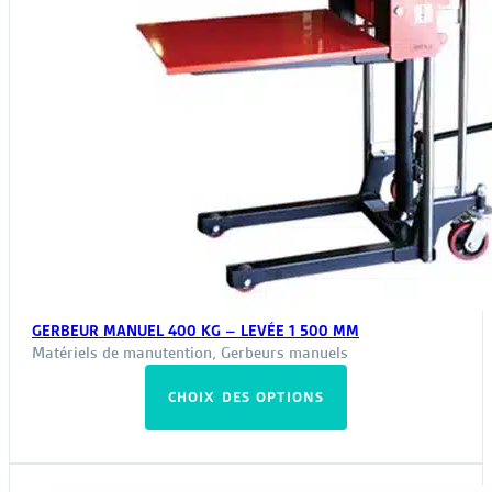
GERBEUR MANUEL 400 KG – LEVÉE 1 500 MM
Matériels de manutention
,
Gerbeurs manuels
Ce
CHOIX DES OPTIONS
produit
a
plusieurs