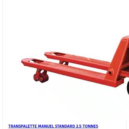
sur
la
page
du
produit
TRANSPALETTE MANUEL STANDARD 2.5 TONNES