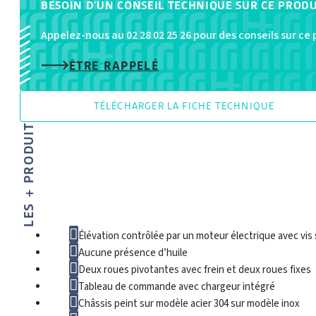
BESOIN D'UN CONSEIL TECHNIQUE SUR CE PRODU
performance
acier
Appelez-nous au 02 28 02 25 26 pour des conseils sur ce
et
ÊTRE RAPPELÉ
inox
304
Roto-bo
TÉLÉCHARGER LA FICHE TECHNIQUE
LES + PRODUIT
Élévation contrôlée par un moteur électrique avec vis 
Aucune présence d’huile
Deux roues pivotantes avec frein et deux roues fixes
Tableau de commande avec chargeur intégré
Châssis peint sur modèle acier 304 sur modèle inox