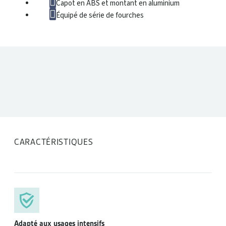
Capot en ABS et montant en aluminium
Équipé de série de fourches
Éperon 6
DONNÉES TECHNIQUES
CARACTÉRISTIQUES
Double éper
Adapté aux usages intensifs