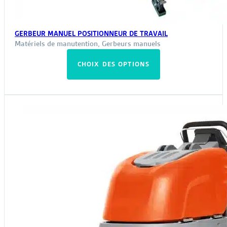
GERBEUR MANUEL POSITIONNEUR DE TRAVAIL
Matériels de manutention
,
Gerbeurs manuels
Ce
CHOIX DES OPTIONS
produit
a
plusieurs
variations.
Les
options
peuvent
être
choisies
sur
la
page