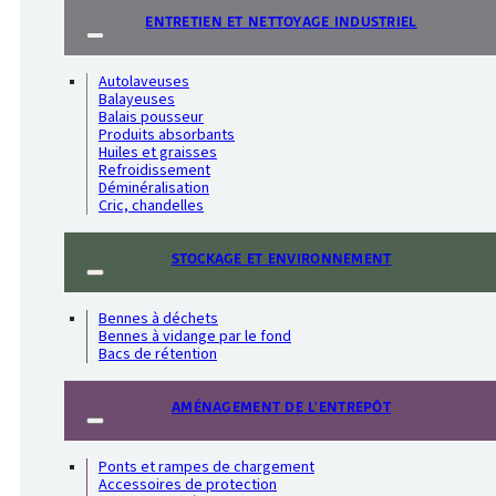
ENTRETIEN ET NETTOYAGE INDUSTRIEL
Autolaveuses
Balayeuses
Balais pousseur
Produits absorbants
Huiles et graisses
Refroidissement
Déminéralisation
Cric, chandelles
STOCKAGE ET ENVIRONNEMENT
Bennes à déchets
Bennes à vidange par le fond
Bacs de rétention
AMÉNAGEMENT DE L'ENTREPÔT
Ponts et rampes de chargement
Accessoires de protection