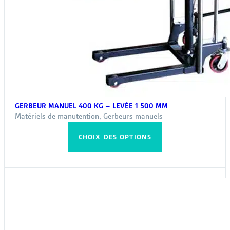
GERBEUR MANUEL 400 KG – LEVÉE 1 500 MM
Matériels de manutention
,
Gerbeurs manuels
Ce
CHOIX DES OPTIONS
produit
a
plusieurs
variations.
Les
options
peuvent