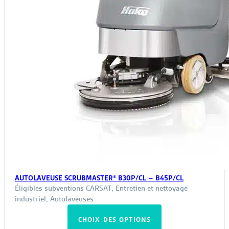
du
produit
AUTOLAVEUSE SCRUBMASTER® B30P/CL – B45P/CL
Éligibles subventions CARSAT
,
Entretien et nettoyage
industriel
,
Autolaveuses
Ce
CHOIX DES OPTIONS
produit