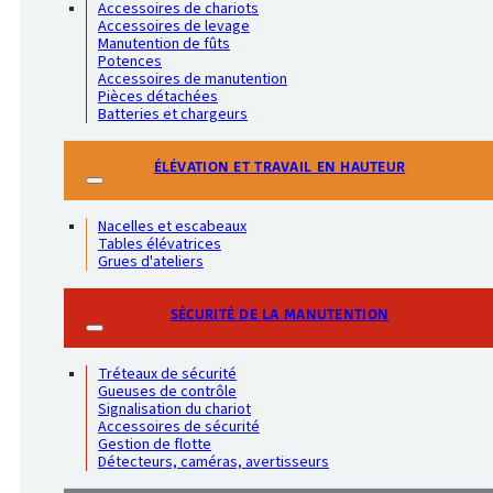
Accessoires de chariots
Accessoires de levage
Manutention de fûts
Potences
Accessoires de manutention
Pièces détachées
Batteries et chargeurs
ÉLÉVATION ET TRAVAIL EN HAUTEUR
Nacelles et escabeaux
Tables élévatrices
Grues d'ateliers
SÉCURITÉ DE LA MANUTENTION
Tréteaux de sécurité
Gueuses de contrôle
Signalisation du chariot
Accessoires de sécurité
Gestion de flotte
Détecteurs, caméras, avertisseurs