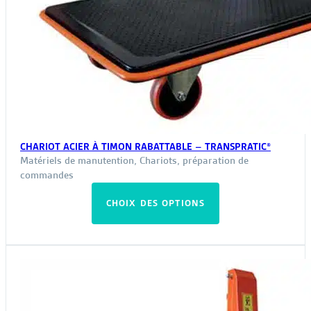
CHARIOT ACIER À TIMON RABATTABLE – TRANSPRATIC®
Matériels de manutention
,
Chariots, préparation de
commandes
Ce
CHOIX DES OPTIONS
produit
a
plusieurs
variations.
Les
options