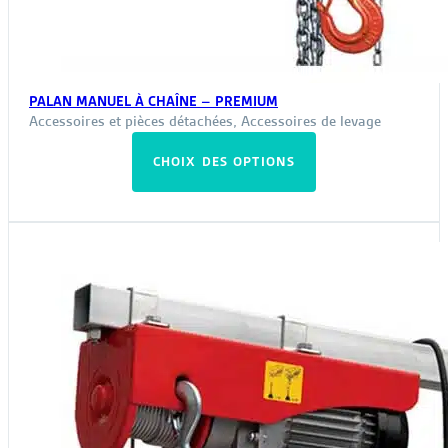
PALAN MANUEL À CHAÎNE – PREMIUM
Accessoires et pièces détachées
,
Accessoires de levage
Ce
CHOIX DES OPTIONS
produit
a
plusieurs
variations.
Les
options
peuvent
être
choisies
sur
la