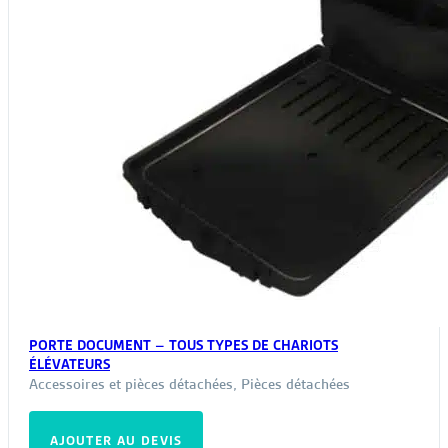
PORTE DOCUMENT – TOUS TYPES DE CHARIOTS
ÉLÉVATEURS
Accessoires et pièces détachées
,
Pièces détachées
AJOUTER AU DEVIS