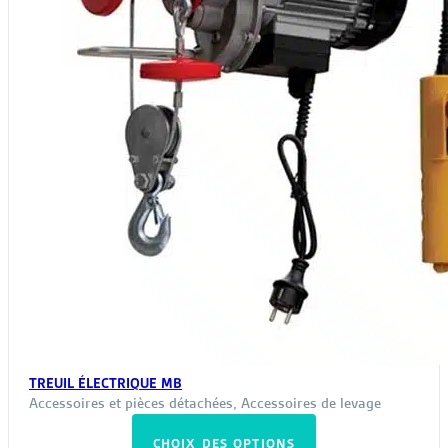
page
du
produit
TREUIL ÉLECTRIQUE MB
Accessoires et pièces détachées
,
Accessoires de levage
CHOIX DES OPTIONS