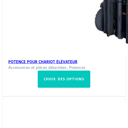
POTENCE POUR CHARIOT ÉLÉVATEUR
Accessoires et pièces détachées
,
Potences
Ce
CHOIX DES OPTIONS
produit
a
plusieurs
variations.
Les
options
peuvent