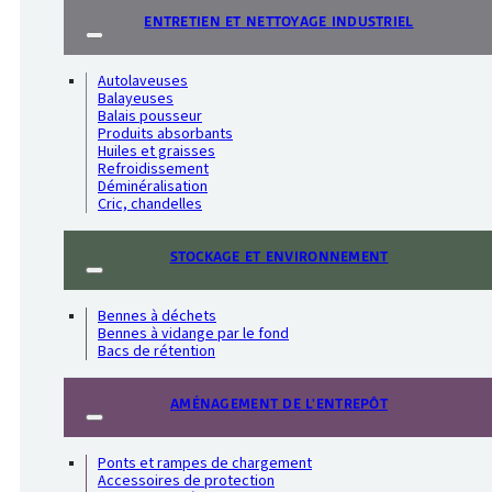
ENTRETIEN ET NETTOYAGE INDUSTRIEL
Autolaveuses
Balayeuses
Balais pousseur
Produits absorbants
Huiles et graisses
Refroidissement
Déminéralisation
Cric, chandelles
STOCKAGE ET ENVIRONNEMENT
Bennes à déchets
Bennes à vidange par le fond
Bacs de rétention
AMÉNAGEMENT DE L'ENTREPÔT
Ponts et rampes de chargement
Accessoires de protection