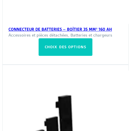
CONNECTEUR DE BATTERIES – BOÎTIER 35 MM² 160 AH
Accessoires et pièces détachées
,
Batteries et chargeurs
Ce
CHOIX DES OPTIONS
produit
a
plusieurs
variations.
Les
options
peuvent
être
choisies
sur
la