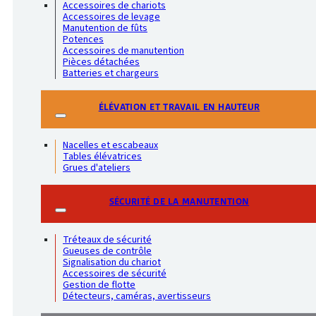
Accessoires de chariots
Accessoires de levage
Manutention de fûts
Potences
Accessoires de manutention
Pièces détachées
Batteries et chargeurs
ÉLÉVATION ET TRAVAIL EN HAUTEUR
Nacelles et escabeaux
Tables élévatrices
Grues d'ateliers
SÉCURITÉ DE LA MANUTENTION
Tréteaux de sécurité
Gueuses de contrôle
Signalisation du chariot
Accessoires de sécurité
Gestion de flotte
Détecteurs, caméras, avertisseurs