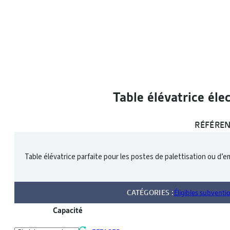
Table élévatrice él
RÉFÉREN
Table élévatrice parfaite pour les postes de palettisation ou d’em
CATÉGORIES :
Éligibles subvent
Capacité