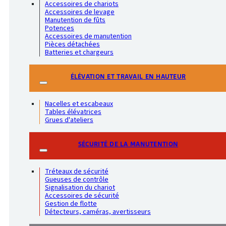
Accessoires de chariots
Accessoires de levage
Manutention de fûts
Potences
Accessoires de manutention
Pièces détachées
Batteries et chargeurs
ÉLÉVATION ET TRAVAIL EN HAUTEUR
Nacelles et escabeaux
Tables élévatrices
Grues d'ateliers
SÉCURITÉ DE LA MANUTENTION
Tréteaux de sécurité
Gueuses de contrôle
Signalisation du chariot
Accessoires de sécurité
Gestion de flotte
Détecteurs, caméras, avertisseurs