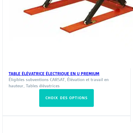
TABLE ÉLÉVATRICE ÉLECTRIQUE EN U PREMIUM
Éligibles subventions CARSAT
,
Élévation et travail en
hauteur
,
Tables élévatrices
Ce
CHOIX DES OPTIONS
produit
a
plusieurs
variations.
Les