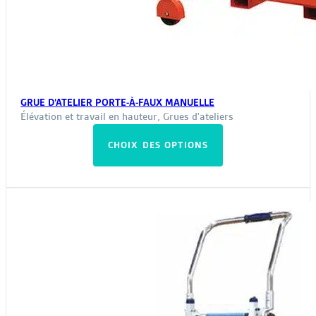
GRUE D’ATELIER PORTE-À-FAUX MANUELLE
Élévation et travail en hauteur
,
Grues d'ateliers
Ce
CHOIX DES OPTIONS
produit
a
plusieurs
variations.
Les
options
peuvent
être
choisies