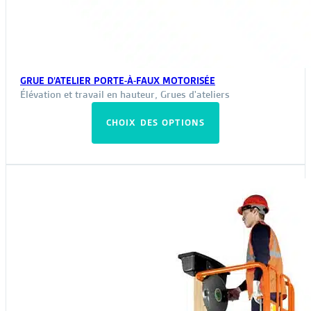
GRUE D’ATELIER PORTE-À-FAUX MOTORISÉE
Élévation et travail en hauteur
,
Grues d'ateliers
Ce
CHOIX DES OPTIONS
produit
a
plusieurs
variations.
Les
options
peuvent
être
choisies
sur