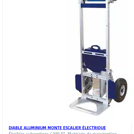
sur
la
page
du
produit
DIABLE ALUMINIUM MONTE ESCALIER ÉLECTRIQUE
Éligibles subventions CARSAT
,
Matériels de manutention
,