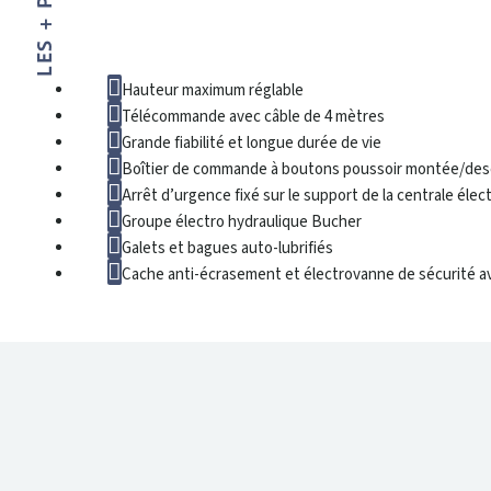
Hauteur maximum réglable
Télécommande avec câble de 4 mètres
Grande fiabilité et longue durée de vie
Boîtier de commande à boutons poussoir montée/de
Arrêt d’urgence fixé sur le support de la centrale élec
Groupe électro hydraulique Bucher
Rouleau
Galets et bagues auto-lubrifiés
Cache anti-écrasement et électrovanne de sécurité av
DONNÉES TECHNIQUES