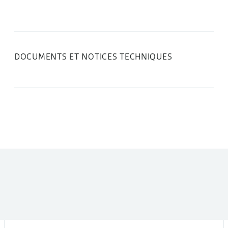
Ch
DOCUMENTS ET NOTICES TECHNIQUES
DANS LA MÊME CATÉGORIE :