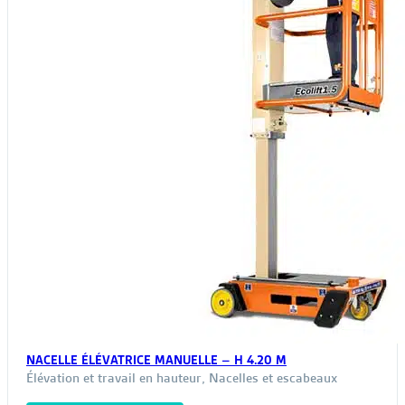
la
page
du
produit
NACELLE ÉLÉVATRICE MANUELLE – H 4.20 M
Élévation et travail en hauteur
,
Nacelles et escabeaux