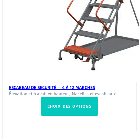
ESCABEAU DE SÉCURITÉ – 4 À 12 MARCHES
Élévation et travail en hauteur
,
Nacelles et escabeaux
Ce
CHOIX DES OPTIONS
produit
a
plusieurs
variations.