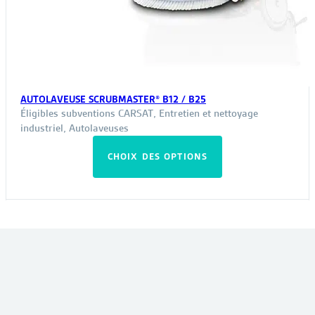
AUTOLAVEUSE SCRUBMASTER® B12 / B25
Éligibles subventions CARSAT
,
Entretien et nettoyage
industriel
,
Autolaveuses
Ce
CHOIX DES OPTIONS
produit
a
plusieurs
variations.
Les
VOUS POURRIEZ ÊTRE INTÉRESSÉ PAR :
options
peuvent
être
choisies