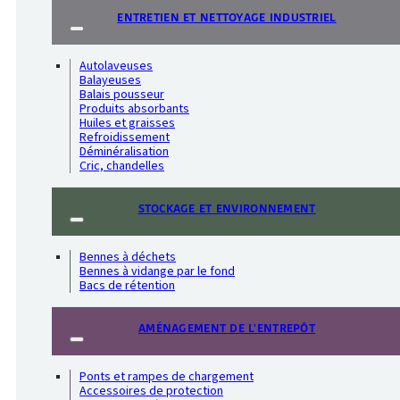
ENTRETIEN ET NETTOYAGE INDUSTRIEL
Autolaveuses
Balayeuses
Balais pousseur
Produits absorbants
Huiles et graisses
Refroidissement
Déminéralisation
Cric, chandelles
STOCKAGE ET ENVIRONNEMENT
Bennes à déchets
Bennes à vidange par le fond
Bacs de rétention
AMÉNAGEMENT DE L'ENTREPÔT
Ponts et rampes de chargement
Accessoires de protection