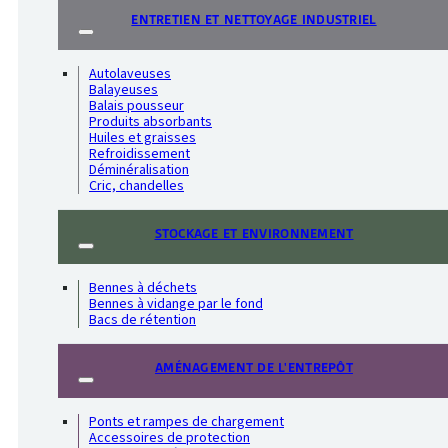
ENTRETIEN ET NETTOYAGE INDUSTRIEL
Autolaveuses
Balayeuses
Balais pousseur
Produits absorbants
Huiles et graisses
Refroidissement
Déminéralisation
Cric, chandelles
STOCKAGE ET ENVIRONNEMENT
Bennes à déchets
Bennes à vidange par le fond
Bacs de rétention
AMÉNAGEMENT DE L'ENTREPÔT
Ponts et rampes de chargement
Accessoires de protection