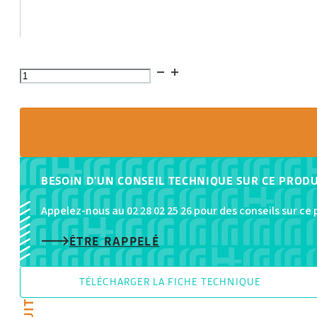
quantité
de
Table
élévatrice
mobile
manuelle
BESOIN D'UN CONSEIL TECHNIQUE SUR CE PRODU
encastrable
Appelez-nous au 02 28 02 25 26 pour des conseils sur ce
ÊTRE RAPPELÉ
TÉLÉCHARGER LA FICHE TECHNIQUE