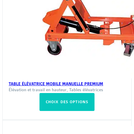
TABLE ÉLÉVATRICE MOBILE MANUELLE PREMIUM
Élévation et travail en hauteur
,
Tables élévatrices
Ce
CHOIX DES OPTIONS
produit
a
plusieurs
variations.