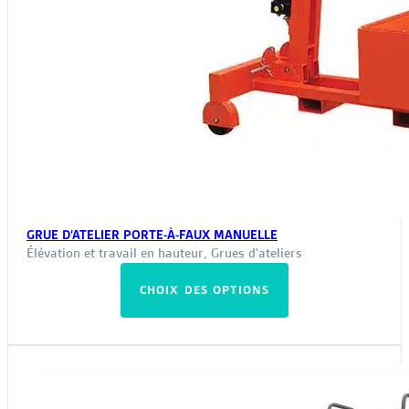
GRUE D’ATELIER PORTE-À-FAUX MANUELLE
Élévation et travail en hauteur
,
Grues d'ateliers
Ce
CHOIX DES OPTIONS
produit
a
plusieurs
variations.
Les