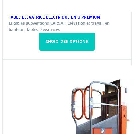
TABLE ÉLÉVATRICE ÉLECTRIQUE EN U PREMIUM
Éligibles subventions CARSAT
,
Élévation et travail en
hauteur
,
Tables élévatrices
Ce
CHOIX DES OPTIONS
produit
a
plusieurs
variations.
Les
options
peuvent
être
choisies
sur
la
page