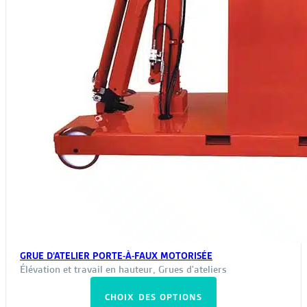
page
du
produit
GRUE D’ATELIER PORTE-À-FAUX MOTORISÉE
Élévation et travail en hauteur
,
Grues d'ateliers
Ce
CHOIX DES OPTIONS
produit