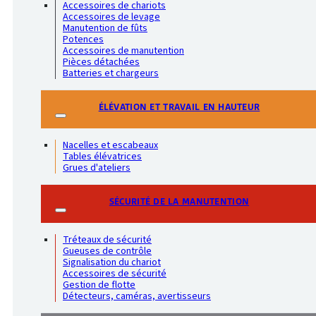
Accessoires de chariots
Accessoires de levage
Manutention de fûts
Potences
Accessoires de manutention
Pièces détachées
Batteries et chargeurs
ÉLÉVATION ET TRAVAIL EN HAUTEUR
Nacelles et escabeaux
Tables élévatrices
Grues d'ateliers
SÉCURITÉ DE LA MANUTENTION
Tréteaux de sécurité
Gueuses de contrôle
Signalisation du chariot
Accessoires de sécurité
Gestion de flotte
Détecteurs, caméras, avertisseurs