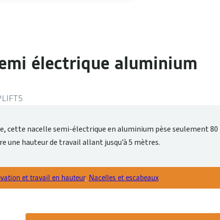
semi électrique aluminium
LIFT5
ue, cette nacelle semi-électrique en aluminium pèse seulement 80 
e une hauteur de travail allant jusqu’à 5 mètres.
évation et travail en hauteur
,
Nacelles et escabeaux