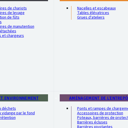
res de chariots
Nacelles et escabeaux
ires de levage
Tables élévatrices
ion de fûts
Grues d'ateliers
s
ires de manutention
détachées
s et chargeurs
ET ENVIRONNEMENT
AMÉNAGEMENT DE L'ENTREP
à déchets
Ponts et rampes de chargem
 vidange par le fond
Accessoires de protection
rétention
Poteaux, barrières de protec
Barrières écluses
Barrières pivotantes