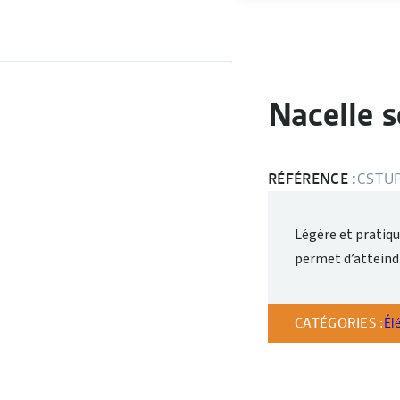
Nacelle 
RÉFÉRENCE :
CSTUP
Légère et pratiq
permet d’atteindr
CATÉGORIES :
Él