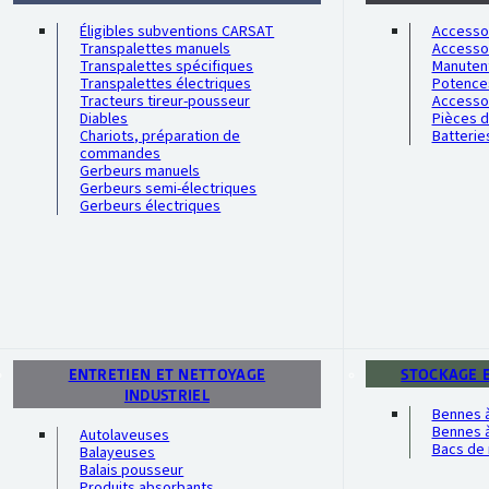
Éligibles subventions CARSAT
Accessoi
Transpalettes manuels
Accesso
Transpalettes spécifiques
Manutent
Transpalettes électriques
Potence
Tracteurs tireur-pousseur
Accesso
Diables
Pièces 
Chariots, préparation de
Batterie
commandes
Gerbeurs manuels
Gerbeurs semi-électriques
Gerbeurs électriques
ENTRETIEN ET NETTOYAGE
STOCKAGE 
INDUSTRIEL
Bennes 
Bennes à
Autolaveuses
Bacs de 
Balayeuses
Balais pousseur
Produits absorbants