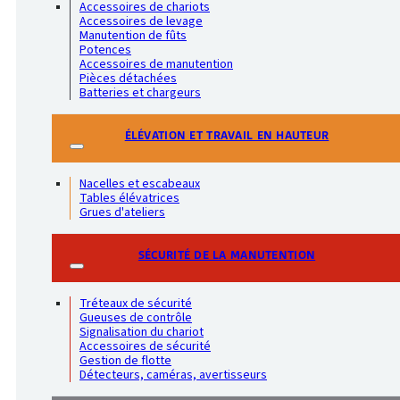
Accessoires de chariots
Accessoires de levage
Manutention de fûts
Potences
Accessoires de manutention
Pièces détachées
Batteries et chargeurs
ÉLÉVATION ET TRAVAIL EN HAUTEUR
Nacelles et escabeaux
Tables élévatrices
Grues d'ateliers
SÉCURITÉ DE LA MANUTENTION
Tréteaux de sécurité
Gueuses de contrôle
Signalisation du chariot
Accessoires de sécurité
Gestion de flotte
Détecteurs, caméras, avertisseurs