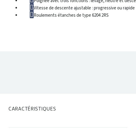
Poignée avec trois fonctions : levage, neutre et desc
Vitesse de descente ajustable : progressive ou rapide
Roulements étanches de type 6204 2RS
Roues directrices et galet
DONNÉES TECHNIQUES
CARACTÉRISTIQUES
Roues directrices et b