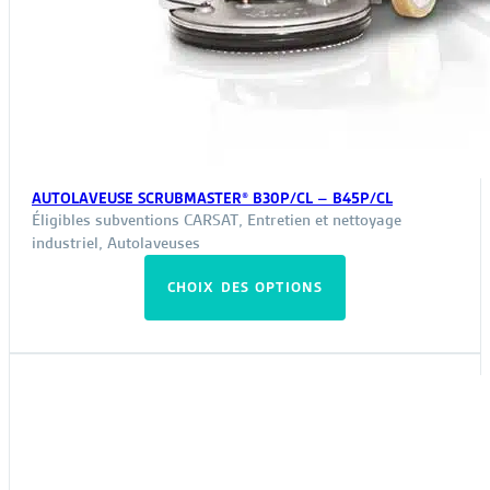
AUTOLAVEUSE SCRUBMASTER® B30P/CL – B45P/CL
Éligibles subventions CARSAT
,
Entretien et nettoyage
industriel
,
Autolaveuses
Ce
CHOIX DES OPTIONS
produit
a
plusieurs
variations.
Les
options
peuvent