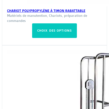
CHARIOT POLYPROPYLÈNE À TIMON RABATTABLE
Matériels de manutention
,
Chariots, préparation de
commandes
Ce
CHOIX DES OPTIONS
produit
a
plusieurs
variations.
Les
options
peuvent
être
choisies
sur
la
page