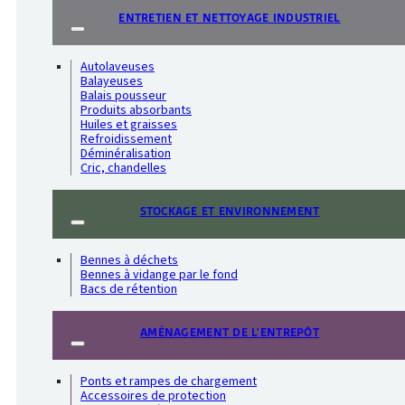
ENTRETIEN ET NETTOYAGE INDUSTRIEL
Autolaveuses
Balayeuses
Balais pousseur
Produits absorbants
Huiles et graisses
Refroidissement
Déminéralisation
Cric, chandelles
STOCKAGE ET ENVIRONNEMENT
Bennes à déchets
Bennes à vidange par le fond
Bacs de rétention
AMÉNAGEMENT DE L'ENTREPÔT
Ponts et rampes de chargement
Accessoires de protection