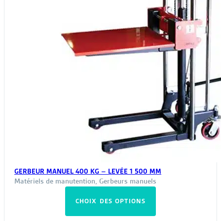
du
produit
GERBEUR MANUEL 400 KG – LEVÉE 1 500 MM
Matériels de manutention
,
Gerbeurs manuels
Ce
CHOIX DES OPTIONS
produit
a