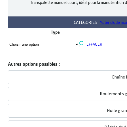
Transpalette manuel court, idéal pour la manutention de
CATÉGORIES :
Matériels de ma
Type
EFFACER
Autres options possibles :
Chaîne 
Roulements g
Huile gran