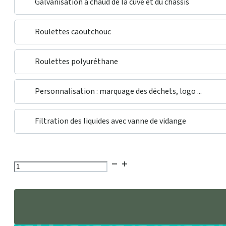
Galvanisation à chaud de la cuve et du châssis
Roulettes caoutchouc
Roulettes polyuréthane
Personnalisation : marquage des déchets, logo ...
Filtration des liquides avec vanne de vidange
Anneaux de levage
quantité
de
Bennes
basculante
faible