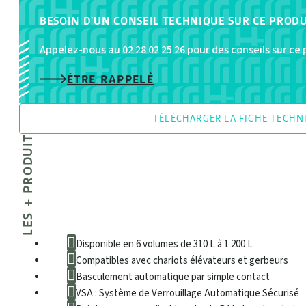
hauteur
BESOIN D'UN CONSEIL TECHNIQUE SUR CE PRODU
Appelez-nous au 02 28 02 25 26 pour des conseils sur ce
ÊTRE RAPPELÉ
TÉLÉCHARGER LA FICHE TECHN
LES + PRODUIT
Disponible en 6 volumes de 310 L à 1 200 L
Compatibles avec chariots élévateurs et gerbeurs
Basculement automatique par simple contact
VSA : Système de Verrouillage Automatique Sécurisé