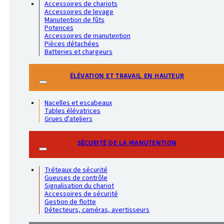
Accessoires de chariots
Accessoires de levage
Manutention de fûts
Potences
Accessoires de manutention
Pièces détachées
Batteries et chargeurs
ÉLÉVATION ET TRAVAIL EN HAUTEUR
Nacelles et escabeaux
Tables élévatrices
Grues d'ateliers
SÉCURITÉ DE LA MANUTENTION
Tréteaux de sécurité
Gueuses de contrôle
Signalisation du chariot
Accessoires de sécurité
Gestion de flotte
Détecteurs, caméras, avertisseurs