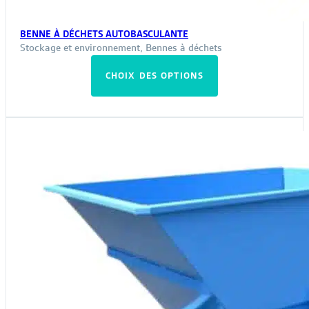
BENNE À DÉCHETS AUTOBASCULANTE
Stockage et environnement
,
Bennes à déchets
Ce
CHOIX DES OPTIONS
produit
a
plusieurs
variations.
Les
options
peuvent
être
choisies
sur
la
page
du