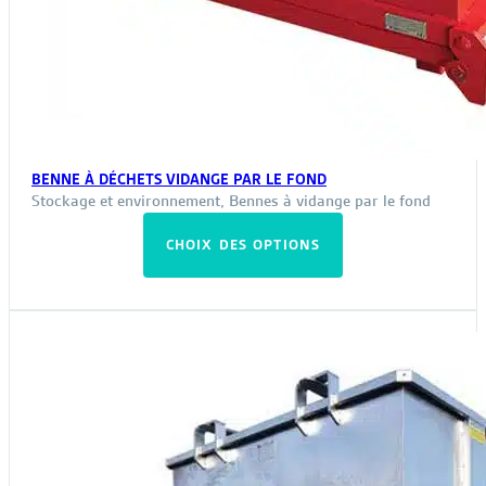
BENNE À DÉCHETS VIDANGE PAR LE FOND
Stockage et environnement
,
Bennes à vidange par le fond
Ce
CHOIX DES OPTIONS
produit
a
plusieurs
variations.
Les
options
peuvent
être