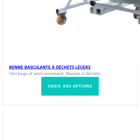
BENNE BASCULANTE À DÉCHETS LÉGERS
Stockage et environnement
,
Bennes à déchets
Ce
CHOIX DES OPTIONS
produit
a
plusieurs
variations.
Les
options
peuvent