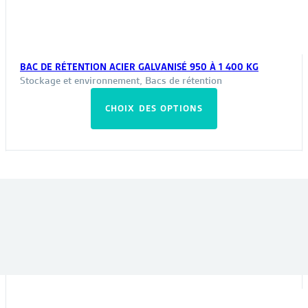
BAC DE RÉTENTION ACIER GALVANISÉ 950 À 1 400 KG
Stockage et environnement
,
Bacs de rétention
Ce
CHOIX DES OPTIONS
produit
a
plusieurs
variations.
Les
VOUS POURRIEZ ÊTRE INTÉRESSÉ PAR :
options
peuvent
être
choisies
sur
la