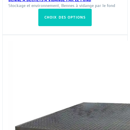
Stockage et environnement
,
Bennes à vidange par le fond
Ce
CHOIX DES OPTIONS
produit
a
plusieurs
variations.
Les
options
peuvent
être
choisies
sur
la
page
du
produit