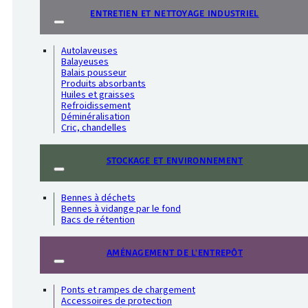
ENTRETIEN ET NETTOYAGE INDUSTRIEL
Autolaveuses
Balayeuses
Balais pousseur
Produits absorbants
Huiles et graisses
Refroidissement
Déminéralisation
Cric, chandelles
STOCKAGE ET ENVIRONNEMENT
Bennes à déchets
Bennes à vidange par le fond
Bacs de rétention
AMÉNAGEMENT DE L'ENTREPÔT
Ponts et rampes de chargement
Accessoires de protection