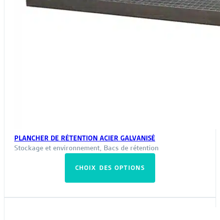
PLANCHER DE RÉTENTION ACIER GALVANISÉ
Stockage et environnement
,
Bacs de rétention
Ce
CHOIX DES OPTIONS
produit
a
plusieurs
variations.