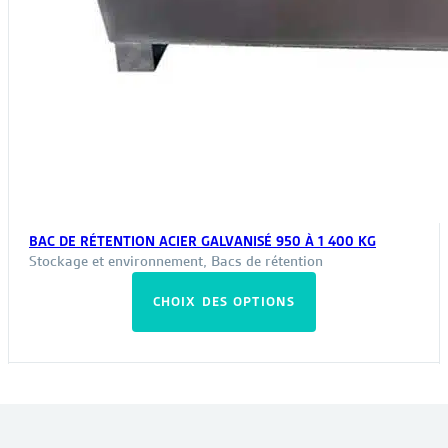
BAC DE RÉTENTION ACIER GALVANISÉ 950 À 1 400 KG
Stockage et environnement
,
Bacs de rétention
Ce
CHOIX DES OPTIONS
produit
a
plusieurs
variations.
Les
VOUS POURRIEZ ÊTRE INTÉRESSÉ PAR :
options