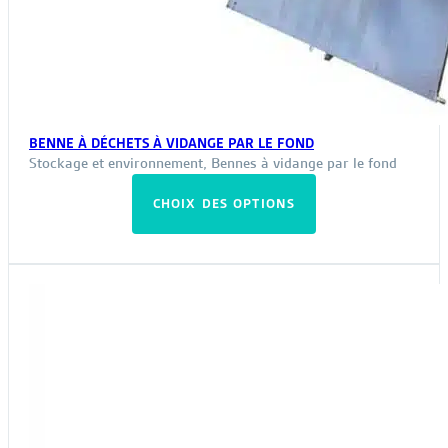
BENNE À DÉCHETS À VIDANGE PAR LE FOND
Stockage et environnement
,
Bennes à vidange par le fond
Ce
CHOIX DES OPTIONS
produit
a
plusieurs
variations.
Les
options
peuvent
être
choisies