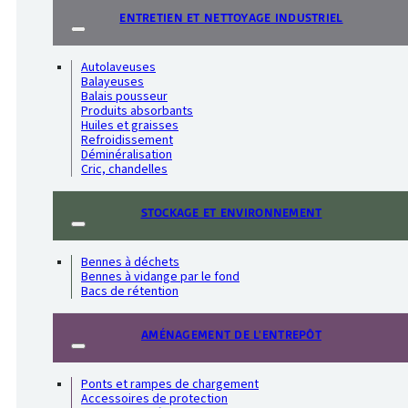
ENTRETIEN ET NETTOYAGE INDUSTRIEL
Autolaveuses
Balayeuses
Balais pousseur
Produits absorbants
Huiles et graisses
Refroidissement
Déminéralisation
Cric, chandelles
STOCKAGE ET ENVIRONNEMENT
Bennes à déchets
Bennes à vidange par le fond
Bacs de rétention
AMÉNAGEMENT DE L'ENTREPÔT
Ponts et rampes de chargement
Accessoires de protection