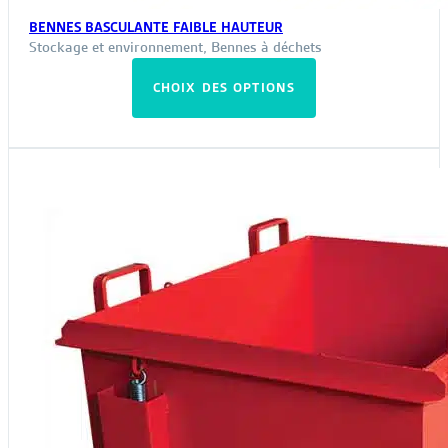
BENNES BASCULANTE FAIBLE HAUTEUR
Stockage et environnement
,
Bennes à déchets
Ce
CHOIX DES OPTIONS
produit
a
plusieurs
variations.
Les
options
peuvent
être
choisies
sur
la
page
du
produit