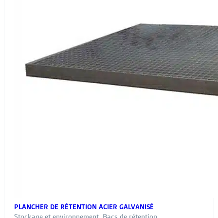
sur
la
page
du
produit
PLANCHER DE RÉTENTION ACIER GALVANISÉ
Stockage et environnement
,
Bacs de rétention