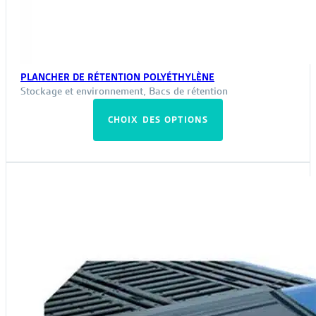
PLANCHER DE RÉTENTION POLYÉTHYLÈNE
Stockage et environnement
,
Bacs de rétention
Ce
CHOIX DES OPTIONS
produit
a
plusieurs
variations.
Les
options
peuvent
être
choisies
sur