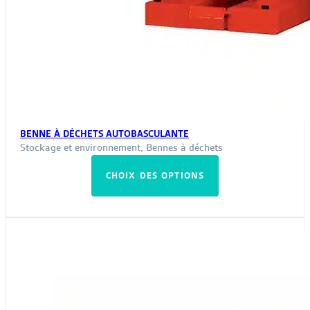
BENNE À DÉCHETS AUTOBASCULANTE
Stockage et environnement
,
Bennes à déchets
Ce
CHOIX DES OPTIONS
produit
a
plusieurs
variations.
Les
options
peuvent