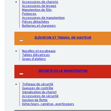
Accessoires de chariots
Accessoires de levage
Manutention de fûts
Potences
Accessoires de manutention
Pièces détachées
Batteries et chargeurs
ÉLÉVATION ET TRAVAIL EN HAUTEUR
Nacelles et escabeaux
Tables élévatrices
Grues d'ateliers
SÉCURITÉ DE LA MANUTENTION
Tréteaux de sécurité
Gueuses de contrôle
Signalisation du chariot
Accessoires de sécurité
Gestion de flotte
Détecteurs, caméras, avertisseurs