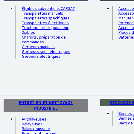
Éligibles subventions CARSAT
Accessoi
Transpalettes manuels
Accesso
Transpalettes spécifiques
Manutent
Transpalettes électriques
Potence
Tracteurs tireur-pousseur
Accesso
Diables
Pièces 
Chariots, préparation de
Batterie
commandes
Gerbeurs manuels
Gerbeurs semi-électriques
Gerbeurs électriques
ENTRETIEN ET NETTOYAGE
STOCKAGE 
INDUSTRIEL
Bennes 
Bennes à
Autolaveuses
Bacs de 
Balayeuses
Balais pousseur
Produits absorbants