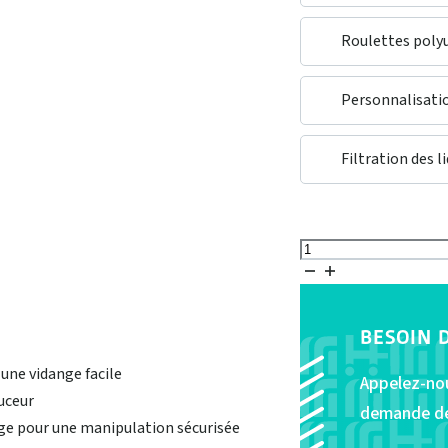
Roulettes poly
Personnalisatio
Filtration des l
Anneaux de lev
quantité
de
Benne
à
BESOIN 
déchets
une vidange facile
vidange
Appelez-nou
uceur
par
demande de 
cage pour une manipulation sécurisée
le