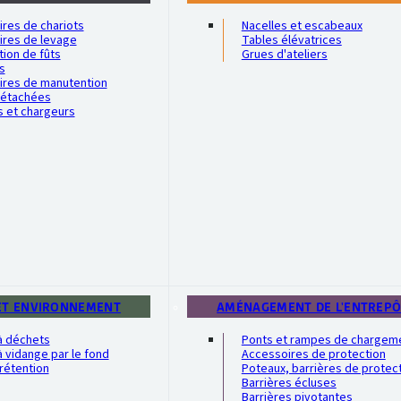
res de chariots
Nacelles et escabeaux
ires de levage
Tables élévatrices
ion de fûts
Grues d'ateliers
s
ires de manutention
détachées
s et chargeurs
ET ENVIRONNEMENT
AMÉNAGEMENT DE L'ENTREP
à déchets
Ponts et rampes de chargem
 vidange par le fond
Accessoires de protection
rétention
Poteaux, barrières de protec
Barrières écluses
Barrières pivotantes