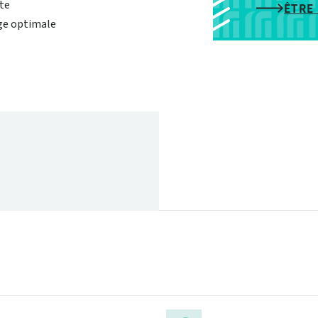
te
fond
ÊTRE
rge optimale