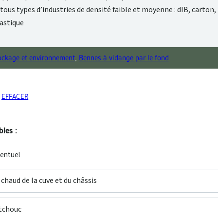
tous types d’industries de densité faible et moyenne : dIB, carton, 
astique
ockage et environnement
,
Bennes à vidange par le fond
EFFACER
les :
ventuel
chaud de la cuve et du châssis
tchouc