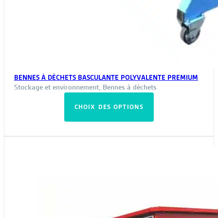
BENNES À DÉCHETS BASCULANTE POLYVALENTE PREMIUM
Stockage et environnement
,
Bennes à déchets
Ce
CHOIX DES OPTIONS
produit
a
plusieurs
variations.
Les
options
peuvent
être
choisies