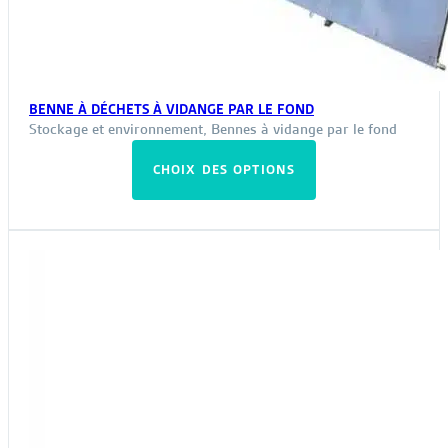
BENNE À DÉCHETS À VIDANGE PAR LE FOND
Stockage et environnement
,
Bennes à vidange par le fond
Ce
CHOIX DES OPTIONS
produit
a
plusieurs
variations.
Les
options
peuvent
être
choisies
sur