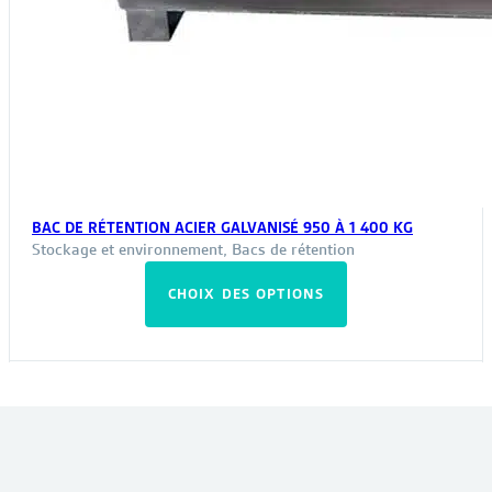
BAC DE RÉTENTION ACIER GALVANISÉ 950 À 1 400 KG
Stockage et environnement
,
Bacs de rétention
Ce
CHOIX DES OPTIONS
produit
a
plusieurs
variations.
Les
VOUS POURRIEZ ÊTRE INTÉRESSÉ PAR :
options
peuvent