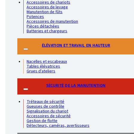
Accessoires de chariots
Accessoires de levage
Manutention de fûts
Potences
Accessoires de manutention
Pièces détachées
Batteries et chargeurs
ÉLÉVATION ET TRAVAIL EN HAUTEUR
Nacelles et escabeaux
Tables élévatrices
Grues d'ateliers
SÉCURITÉ DE LA MANUTENTION
Tréteaux de sécurité
Gueuses de contrôle
Signalisation du chariot
Accessoires de sécurité
Gestion de flotte
Détecteurs, caméras, avertisseurs