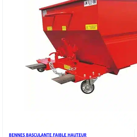
sur
la
page
du
produit
BENNES BASCULANTE FAIBLE HAUTEUR