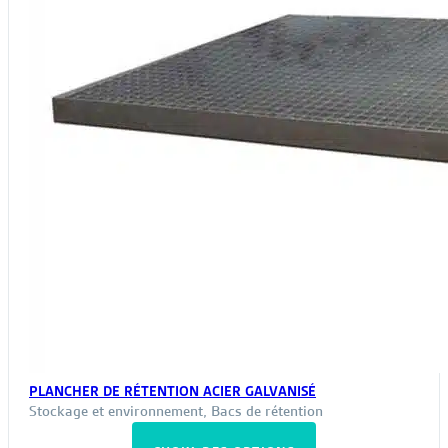
la
page
du
produit
PLANCHER DE RÉTENTION ACIER GALVANISÉ
Stockage et environnement
,
Bacs de rétention
Ce