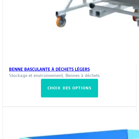
BENNE BASCULANTE À DÉCHETS LÉGERS
Stockage et environnement
,
Bennes à déchets
Ce
CHOIX DES OPTIONS
produit
a
plusieurs
variations.
Les
options