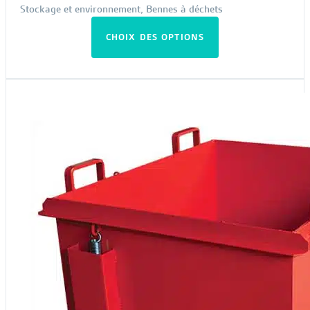
Stockage et environnement
,
Bennes à déchets
Ce
CHOIX DES OPTIONS
produit
a
plusieurs
variations.
Les
options
peuvent
être
choisies
sur
la
page
du
produit