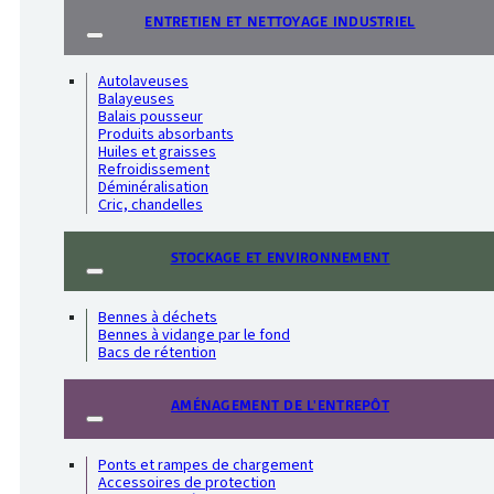
ENTRETIEN ET NETTOYAGE INDUSTRIEL
Autolaveuses
Balayeuses
Balais pousseur
Produits absorbants
Huiles et graisses
Refroidissement
Déminéralisation
Cric, chandelles
STOCKAGE ET ENVIRONNEMENT
Bennes à déchets
Bennes à vidange par le fond
Bacs de rétention
AMÉNAGEMENT DE L'ENTREPÔT
Ponts et rampes de chargement
Accessoires de protection