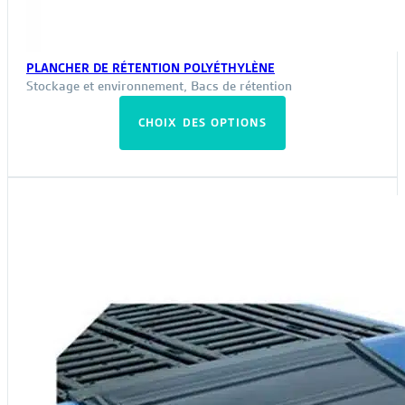
PLANCHER DE RÉTENTION POLYÉTHYLÈNE
Stockage et environnement
,
Bacs de rétention
Ce
CHOIX DES OPTIONS
produit
a
plusieurs
variations.
Les
options
peuvent
être
choisies
sur
la
page