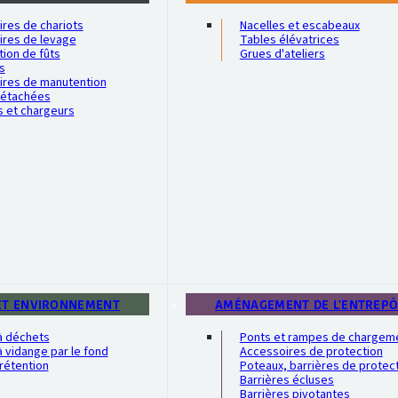
res de chariots
Nacelles et escabeaux
ires de levage
Tables élévatrices
ion de fûts
Grues d'ateliers
s
ires de manutention
détachées
s et chargeurs
ET ENVIRONNEMENT
AMÉNAGEMENT DE L'ENTREP
à déchets
Ponts et rampes de chargem
 vidange par le fond
Accessoires de protection
rétention
Poteaux, barrières de protec
Barrières écluses
Barrières pivotantes