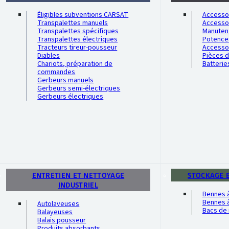
Éligibles subventions CARSAT
Accessoi
Transpalettes manuels
Accesso
Transpalettes spécifiques
Manutent
Transpalettes électriques
Potence
Tracteurs tireur-pousseur
Accesso
Diables
Pièces 
Chariots, préparation de
Batterie
commandes
Gerbeurs manuels
Gerbeurs semi-électriques
Gerbeurs électriques
ENTRETIEN ET NETTOYAGE
STOCKAGE 
INDUSTRIEL
Bennes 
Bennes à
Autolaveuses
Bacs de 
Balayeuses
Balais pousseur
Produits absorbants