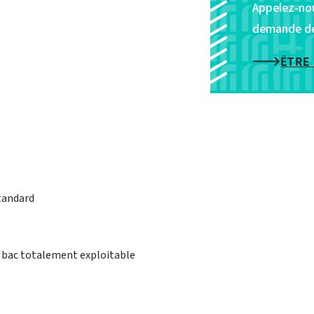
Sweepmaster®
Appelez-nou
B500/650/800
demande de 
ÊTRE
standard
u bac totalement exploitable