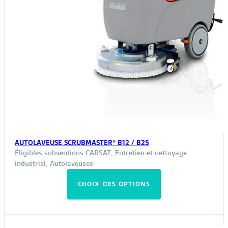
AUTOLAVEUSE SCRUBMASTER® B12 / B25
Éligibles subventions CARSAT
,
Entretien et nettoyage
industriel
,
Autolaveuses
Ce
CHOIX DES OPTIONS
produit
a
plusieurs