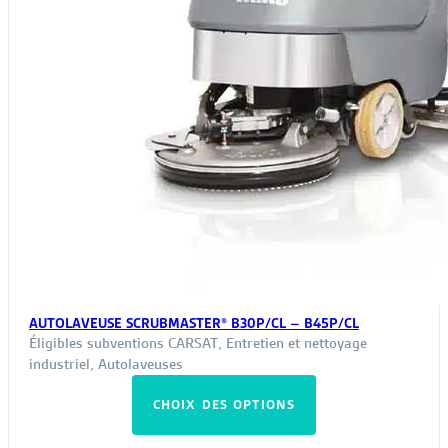
AUTOLAVEUSE SCRUBMASTER® B30P/CL – B45P/CL
Éligibles subventions CARSAT
,
Entretien et nettoyage
industriel
,
Autolaveuses
Ce
CHOIX DES OPTIONS
produit
a