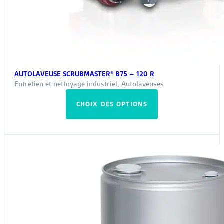
AUTOLAVEUSE SCRUBMASTER® B75 – 120 R
Entretien et nettoyage industriel
,
Autolaveuses
Ce
CHOIX DES OPTIONS
produit
a
plusieurs
variations.
Les
options
peuvent
être
choisies