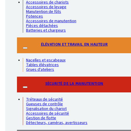
Accessoires de chariots
Accessoires de levage
Manutention de fûts
Potences
Accessoires de manutention
Pièces détachées
Batteries et chargeurs
ÉLÉVATION ET TRAVAIL EN HAUTEUR
Nacelles et escabeaux
Tables élévatrices
Grues d'ateliers
SÉCURITÉ DE LA MANUTENTION
Tréteaux de sécurité
Gueuses de contrôle
Signalisation du chariot
Accessoires de sécurité
Gestion de flotte
Détecteurs, caméras, avertisseurs