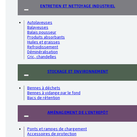
ENTRETIEN ET NETTOYAGE INDUSTRIEL
Autolaveuses
Balayeuses
Balais pousseur
Produits absorbants
Huiles et graisses
Refroidissement
Déminéralisation
Cric, chandelles
STOCKAGE ET ENVIRONNEMENT
Bennes à déchets
Bennes à vidange par le fond
Bacs de rétention
AMÉNAGEMENT DE L'ENTREPÔT
Ponts et rampes de chargement
Accessoires de protection