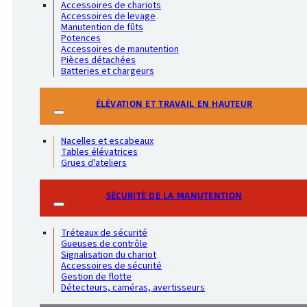
Accessoires de chariots
Accessoires de levage
Manutention de fûts
Potences
Accessoires de manutention
Pièces détachées
Batteries et chargeurs
ÉLÉVATION ET TRAVAIL EN HAUTEUR
Nacelles et escabeaux
Tables élévatrices
Grues d'ateliers
SÉCURITÉ DE LA MANUTENTION
Tréteaux de sécurité
Gueuses de contrôle
Signalisation du chariot
Accessoires de sécurité
Gestion de flotte
Détecteurs, caméras, avertisseurs