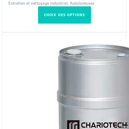
Entretien et nettoyage industriel
,
Autolaveuses
Ce
CHOIX DES OPTIONS
produit
a
plusieurs
variations.
Les
options
peuvent
être
choisies
sur
la
page
du
produit