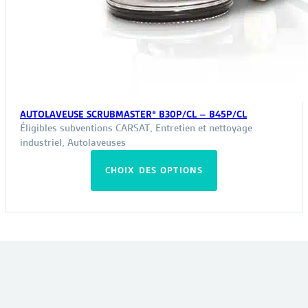
AUTOLAVEUSE SCRUBMASTER® B30P/CL – B45P/CL
Éligibles subventions CARSAT
,
Entretien et nettoyage
industriel
,
Autolaveuses
Ce
CHOIX DES OPTIONS
produit
a
plusieurs
variations.
Les
VOUS POURRIEZ ÊTRE INTÉRESSÉ PAR :
options
peuvent
être