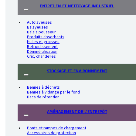
ENTRETIEN ET NETTOYAGE INDUSTRIEL
Autolaveuses
Balayeuses
Balais pousseur
Produits absorbants
Huiles et graisses
Refroidissement
Déminéralisation
Cric, chandelles
STOCKAGE ET ENVIRONNEMENT
Bennes à déchets
Bennes à vidange par le fond
Bacs de rétention
AMÉNAGEMENT DE L'ENTREPÔT
Ponts et rampes de chargement
Accessoires de protection