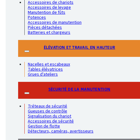
Accessoires de chariots
Accessoires de levage
Manutention de fûts
Potences
Accessoires de manutention
Pièces détachées
Batteries et chargeurs
ÉLÉVATION ET TRAVAIL EN HAUTEUR
Nacelles et escabeaux
Tables élévatrices
Grues d'ateliers
SÉCURITÉ DE LA MANUTENTION
Tréteaux de sécurité
Gueuses de contrôle
Signalisation du chariot
Accessoires de sécurité
Gestion de flotte
Détecteurs, caméras, avertisseurs