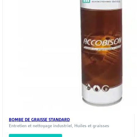
la
page
du
produit
BOMBE DE GRAISSE STANDARD
Entretien et nettoyage industriel
,
Huiles et graisses