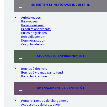
ENTRETIEN ET NETTOYAGE INDUSTRIEL
Autolaveuses
Balayeuses
Balais pousseur
Produits absorbants
Huiles et graisses
Refroidissement
Déminéralisation
Cric, chandelles
STOCKAGE ET ENVIRONNEMENT
Bennes à déchets
Bennes à vidange par le fond
Bacs de rétention
AMÉNAGEMENT DE L'ENTREPÔT
Ponts et rampes de chargement
Accessoires de protection