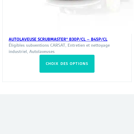
AUTOLAVEUSE SCRUBMASTER® B30P/CL – B45P/CL
Éligibles subventions CARSAT
,
Entretien et nettoyage
industriel
,
Autolaveuses
Ce
CHOIX DES OPTIONS
produit
a
plusieurs
variations.
Les
VOUS POURRIEZ ÊTRE INTÉRESSÉ PAR :
options
peuvent
être
choisies