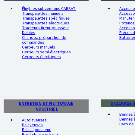
Éligibles subventions CARSAT
Accessoi
Transpalettes manuels
Accesso
Transpalettes spécifiques
Manutent
Transpalettes électriques
Potence
Tracteurs tireur-pousseur
Accesso
Diables
Pièces 
Chariots, préparation de
Batterie
commandes
Gerbeurs manuels
Gerbeurs semi-électriques
Gerbeurs électriques
ENTRETIEN ET NETTOYAGE
STOCKAGE 
INDUSTRIEL
Bennes 
Bennes à
Autolaveuses
Bacs de 
Balayeuses
Balais pousseur
Produits absorbants