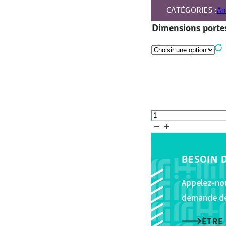
CATÉGORIES :
Am
Dimensions porte
quantité
de
Barrière
pivotante
BESOIN 
de
sécurité
Appelez-nou
réglable
demande de 
à
ressort
ÊTRE