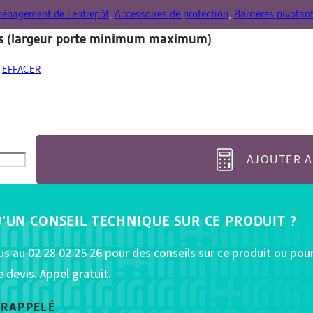
énagement de l'entrepôt
,
Accessoires de protection
,
Barrières pivotan
s (largeur porte minimum maximum)
EFFACER
AJOUTER A
D'UN CONSEIL TECHNIQUE SUR CE PRODUIT ?
s au 02 28 02 25 26 pour des conseils sur ce produit ou pou
devis. Appel gratuit.
 RAPPELÉ