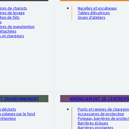
res de chariots
Nacelles et escabeaux
ires de levage
Tables élévatrices
ion de fûts
Grues d'ateliers
s
ires de manutention
détachées
s et chargeurs
ET ENVIRONNEMENT
AMÉNAGEMENT DE L'ENTREP
à déchets
Ponts et rampes de chargem
 vidange par le fond
Accessoires de protection
rétention
Poteaux, barrières de protec
Barrières écluses
Barrières pivotantes