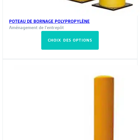
POTEAU DE BORNAGE POLYPROPYLÈNE
Aménagement de l'entrepôt
Ce
CHOIX DES OPTIONS
produit
a
plusieurs
variations.
Les
options
peuvent
être
choisies
sur
la
page