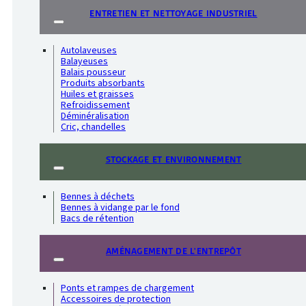
ENTRETIEN ET NETTOYAGE INDUSTRIEL
Autolaveuses
Balayeuses
Balais pousseur
Produits absorbants
Huiles et graisses
Refroidissement
Déminéralisation
Cric, chandelles
STOCKAGE ET ENVIRONNEMENT
Bennes à déchets
Bennes à vidange par le fond
Bacs de rétention
AMÉNAGEMENT DE L'ENTREPÔT
Ponts et rampes de chargement
Accessoires de protection