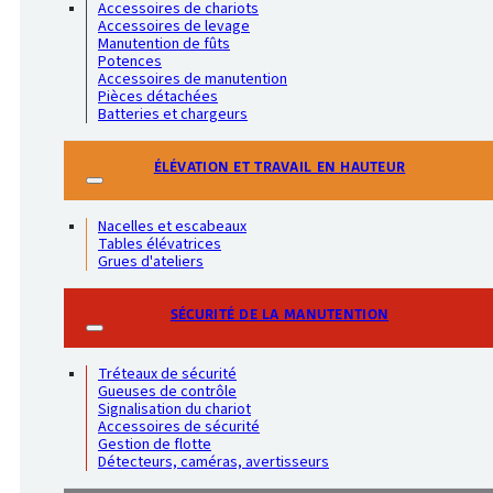
Accessoires de chariots
Accessoires de levage
Manutention de fûts
Potences
Accessoires de manutention
Pièces détachées
Batteries et chargeurs
ÉLÉVATION ET TRAVAIL EN HAUTEUR
Nacelles et escabeaux
Tables élévatrices
Grues d'ateliers
SÉCURITÉ DE LA MANUTENTION
Tréteaux de sécurité
Gueuses de contrôle
Signalisation du chariot
Accessoires de sécurité
Gestion de flotte
Détecteurs, caméras, avertisseurs