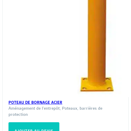
du
produit
POTEAU DE BORNAGE ACIER
Aménagement de l'entrepôt
,
Poteaux, barrières de
protection
AJOUTER AU DEVIS