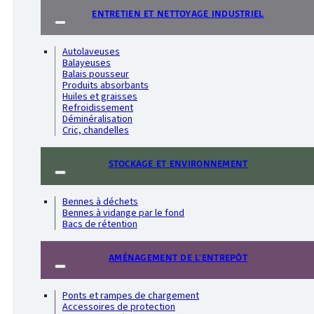
ENTRETIEN ET NETTOYAGE INDUSTRIEL
Autolaveuses
Balayeuses
Balais pousseur
Produits absorbants
Huiles et graisses
Refroidissement
Déminéralisation
Cric, chandelles
STOCKAGE ET ENVIRONNEMENT
Bennes à déchets
Bennes à vidange par le fond
Bacs de rétention
AMÉNAGEMENT DE L'ENTREPÔT
Ponts et rampes de chargement
Accessoires de protection