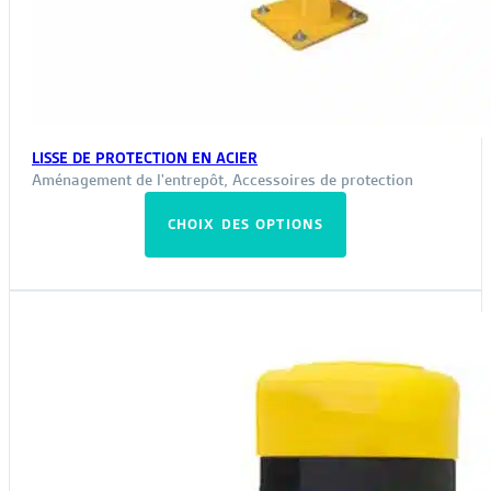
LISSE DE PROTECTION EN ACIER
Aménagement de l'entrepôt
,
Accessoires de protection
Ce
CHOIX DES OPTIONS
produit
a
plusieurs
variations.
Les
options
peuvent
être
choisies