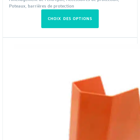
Poteaux, barrières de protection
Ce
CHOIX DES OPTIONS
produit
a
plusieurs
variations.
Les
options
peuvent
être
choisies
sur
la
page
du
produit