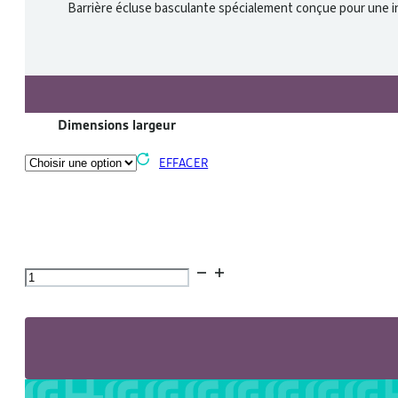
Barrière écluse basculante spécialement conçue pour une insta
Dimensions largeur
EFFACER
quantité
de
Barrière
écluse
basculante