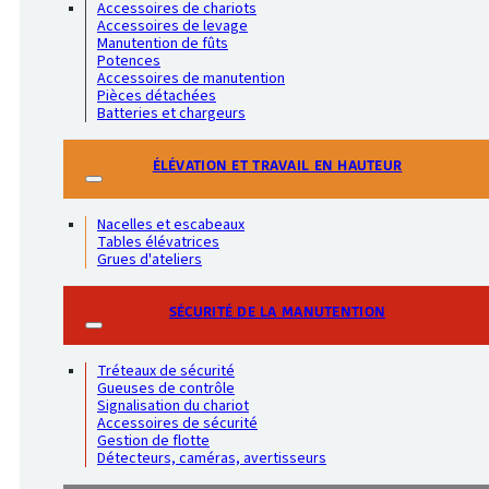
Accessoires de chariots
Accessoires de levage
Manutention de fûts
Potences
Accessoires de manutention
Pièces détachées
Batteries et chargeurs
ÉLÉVATION ET TRAVAIL EN HAUTEUR
Nacelles et escabeaux
Tables élévatrices
Grues d'ateliers
SÉCURITÉ DE LA MANUTENTION
Tréteaux de sécurité
Gueuses de contrôle
Signalisation du chariot
Accessoires de sécurité
Gestion de flotte
Détecteurs, caméras, avertisseurs