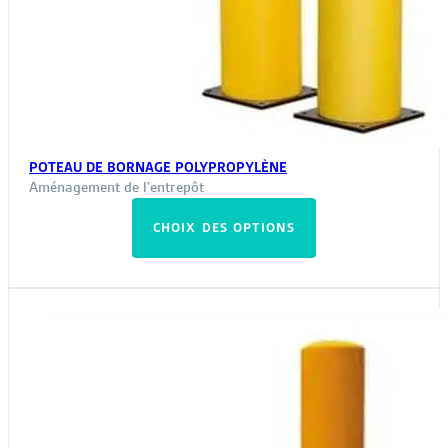
POTEAU DE BORNAGE POLYPROPYLÈNE
Aménagement de l'entrepôt
Ce
CHOIX DES OPTIONS
produit
a
plusieurs
variations.
Les
options
peuvent
être