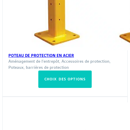
POTEAU DE PROTECTION EN ACIER
Aménagement de l'entrepôt
,
Accessoires de protection
,
Poteaux, barrières de protection
Ce
CHOIX DES OPTIONS
produit
a
plusieurs
variations.
Les
options
peuvent