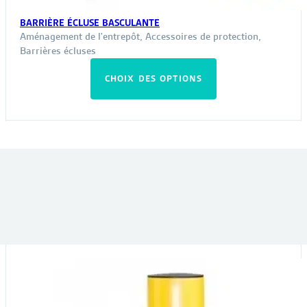
BARRIÈRE ÉCLUSE BASCULANTE
Aménagement de l'entrepôt
,
Accessoires de protection
,
Barrières écluses
Ce
CHOIX DES OPTIONS
produit
a
plusieurs
variations.
Les
VOUS POURRIEZ ÊTRE INTÉRESSÉ PAR :
options
peuvent
être
choisies
sur
la
page
du