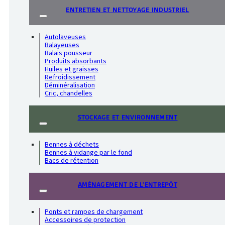
ENTRETIEN ET NETTOYAGE INDUSTRIEL
Autolaveuses
Balayeuses
Balais pousseur
Produits absorbants
Huiles et graisses
Refroidissement
Déminéralisation
Cric, chandelles
STOCKAGE ET ENVIRONNEMENT
Bennes à déchets
Bennes à vidange par le fond
Bacs de rétention
AMÉNAGEMENT DE L'ENTREPÔT
Ponts et rampes de chargement
Accessoires de protection