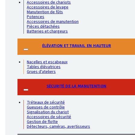
Accessoires de chariots
Accessoires de levage
Manutention de fûts
Potences
Accessoires de manutention
Pièces détachées
Batteries et chargeurs
ÉLÉVATION ET TRAVAIL EN HAUTEUR
Nacelles et escabeaux
Tables élévatrices
Grues d'ateliers
SÉCURITÉ DE LA MANUTENTION
Tréteaux de sécurité
Gueuses de contrôle
Signalisation du chariot
Accessoires de sécurité
Gestion de flotte
Détecteurs, caméras, avertisseurs