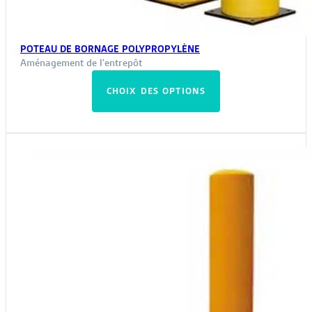
POTEAU DE BORNAGE POLYPROPYLÈNE
Aménagement de l'entrepôt
Ce
CHOIX DES OPTIONS
produit
a
plusieurs
variations.
Les
options
peuvent
être
choisies
sur
la
page