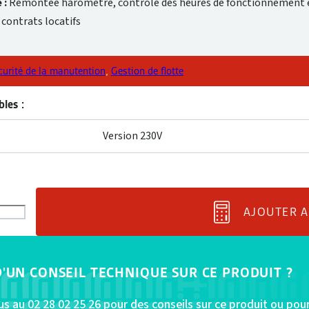
 :
Remontée haromètre, contrôle des heures de fonctionnement 
 contrats locatifs
curité de la manutention
,
Gestion de flotte
les :
Version 230V
AJOUTER A
D'UN CONSEIL TECHNIQUE SUR CE PRODUIT ?
s au 02 28 02 25 26 pour des conseils sur ce produit ou pou