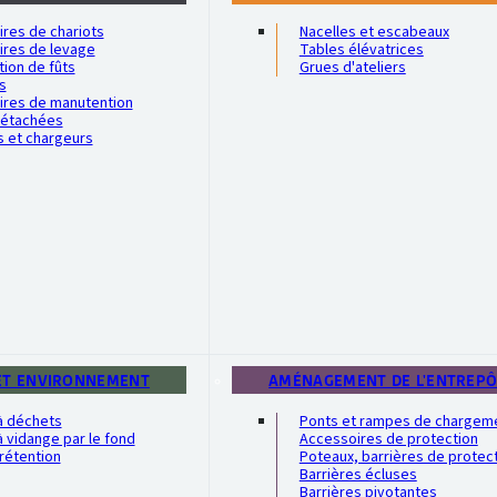
res de chariots
Nacelles et escabeaux
ires de levage
Tables élévatrices
ion de fûts
Grues d'ateliers
s
ires de manutention
détachées
s et chargeurs
ET ENVIRONNEMENT
AMÉNAGEMENT DE L'ENTREP
à déchets
Ponts et rampes de chargem
 vidange par le fond
Accessoires de protection
rétention
Poteaux, barrières de protec
Barrières écluses
Barrières pivotantes