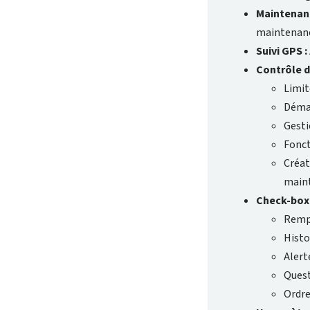
Maintenanc
maintenanc
Suivi GPS :
Contrôle d
Limit
Démar
Gesti
Fonct
Créat
maint
Check-box 
Rempl
Histo
Alert
Quest
Ordre