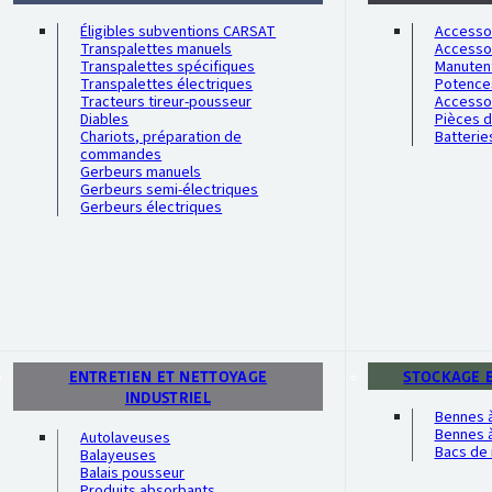
Éligibles subventions CARSAT
Accessoi
Transpalettes manuels
Accesso
Transpalettes spécifiques
Manutent
Transpalettes électriques
Potence
Tracteurs tireur-pousseur
Accesso
Diables
Pièces 
Chariots, préparation de
Batterie
commandes
Gerbeurs manuels
Gerbeurs semi-électriques
Gerbeurs électriques
ENTRETIEN ET NETTOYAGE
STOCKAGE 
INDUSTRIEL
Bennes 
Bennes à
Autolaveuses
Bacs de 
Balayeuses
Balais pousseur
Produits absorbants