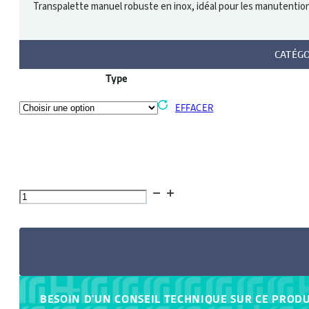
Transpalette manuel robuste en inox, idéal pour les manutention
CATÉGO
Type
EFFACER
quantité
de
Transpalette
manuel
inox
BESOIN D'UN CONSEIL TECHNIQUE SUR CE PRODU