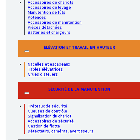
Accessoires de chariots
Accessoires de levage
Manutention de fûts
Potences
Accessoires de manutention
Pièces détachées
Batteries et chargeurs
ÉLÉVATION ET TRAVAIL EN HAUTEUR
Nacelles et escabeaux
Tables élévatrices
Grues d'ateliers
SÉCURITÉ DE LA MANUTENTION
Tréteaux de sécurité
Gueuses de contrôle
Signalisation du chariot
Accessoires de sécurité
Gestion de flotte
Détecteurs, caméras, avertisseurs