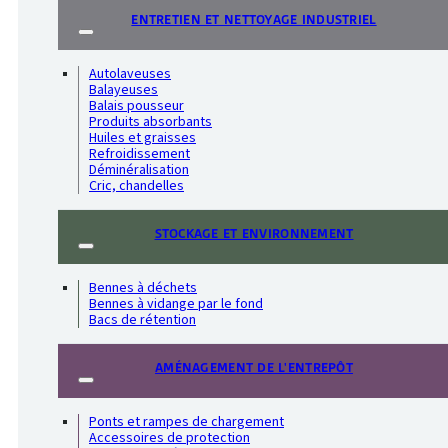
ENTRETIEN ET NETTOYAGE INDUSTRIEL
Autolaveuses
Balayeuses
Balais pousseur
Produits absorbants
Huiles et graisses
Refroidissement
Déminéralisation
Cric, chandelles
STOCKAGE ET ENVIRONNEMENT
Bennes à déchets
Bennes à vidange par le fond
Bacs de rétention
AMÉNAGEMENT DE L'ENTREPÔT
Ponts et rampes de chargement
Accessoires de protection