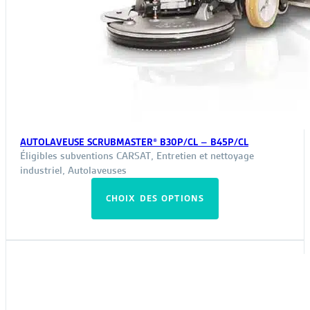
AUTOLAVEUSE SCRUBMASTER® B30P/CL – B45P/CL
Éligibles subventions CARSAT
,
Entretien et nettoyage
industriel
,
Autolaveuses
Ce
CHOIX DES OPTIONS
produit
a
plusieurs
variations.
Les
options