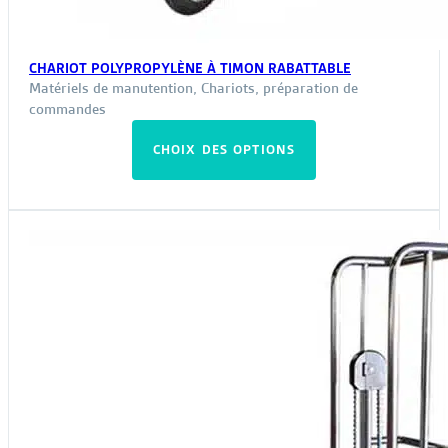
CHARIOT POLYPROPYLÈNE À TIMON RABATTABLE
Matériels de manutention
,
Chariots, préparation de
commandes
Ce
CHOIX DES OPTIONS
produit
a
plusieurs
variations.
Les
options
peuvent
être
choisies
sur
la