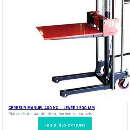
page
du
produit
GERBEUR MANUEL 400 KG – LEVÉE 1 500 MM
Matériels de manutention
,
Gerbeurs manuels
Ce
CHOIX DES OPTIONS
produit