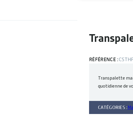
Transpal
RÉFÉRENCE :
CSTH
Transpalette man
quotidienne de vo
CATÉGORIES :
Ma