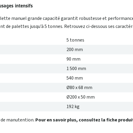
sages intensifs
alette manuel grande capacité garantit robustesse et performance
nt de palettes jusqu’à 5 tonnes. Retrouvez ci-dessous ses caractér
5 tonnes
200 mm
90 mm
1 500 mm
540 mm
Ø80 x 68 mm
Ø200 x 50 mm
192 kg
s de manutention.
Pour en savoir plus, consultez la fiche produi