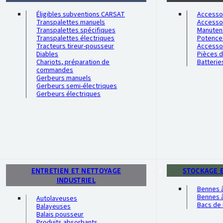
Éligibles subventions CARSAT
Accessoi
Transpalettes manuels
Accesso
Transpalettes spécifiques
Manutent
Transpalettes électriques
Potence
Tracteurs tireur-pousseur
Accesso
Diables
Pièces 
Chariots, préparation de
Batterie
commandes
Gerbeurs manuels
Gerbeurs semi-électriques
Gerbeurs électriques
ENTRETIEN ET NETTOYAGE
STOCKAGE 
INDUSTRIEL
Bennes 
Bennes à
Autolaveuses
Bacs de 
Balayeuses
Balais pousseur
Produits absorbants