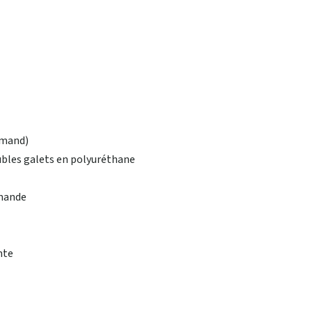
emand)
bles galets en polyuréthane
emande
nte