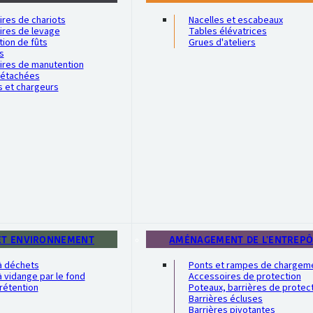
res de chariots
Nacelles et escabeaux
ires de levage
Tables élévatrices
ion de fûts
Grues d'ateliers
s
ires de manutention
détachées
s et chargeurs
ET ENVIRONNEMENT
AMÉNAGEMENT DE L'ENTREP
à déchets
Ponts et rampes de chargem
 vidange par le fond
Accessoires de protection
rétention
Poteaux, barrières de protec
Barrières écluses
Barrières pivotantes