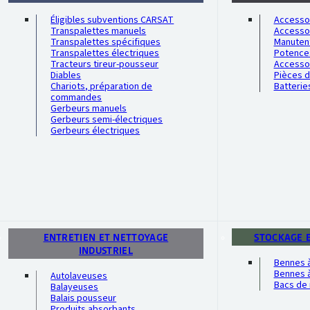
Éligibles subventions CARSAT
Accessoi
Transpalettes manuels
Accesso
Transpalettes spécifiques
Manutent
Transpalettes électriques
Potence
Tracteurs tireur-pousseur
Accesso
Diables
Pièces 
Chariots, préparation de
Batterie
commandes
Gerbeurs manuels
Gerbeurs semi-électriques
Gerbeurs électriques
ENTRETIEN ET NETTOYAGE
STOCKAGE 
INDUSTRIEL
Bennes 
Bennes à
Autolaveuses
Bacs de 
Balayeuses
Balais pousseur
Produits absorbants