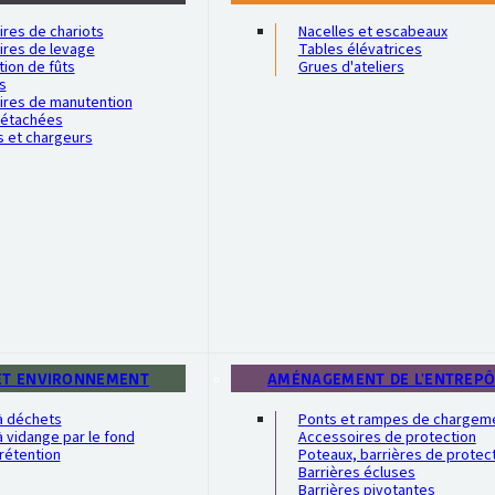
res de chariots
Nacelles et escabeaux
ires de levage
Tables élévatrices
ion de fûts
Grues d'ateliers
s
ires de manutention
détachées
s et chargeurs
ET ENVIRONNEMENT
AMÉNAGEMENT DE L'ENTREP
à déchets
Ponts et rampes de chargem
 vidange par le fond
Accessoires de protection
rétention
Poteaux, barrières de protec
Barrières écluses
Barrières pivotantes