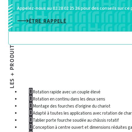
classe
Appelez-nous au 02 28 02 25 26 pour des conseils sur ce
II
ÊTRE RAPPELÉ
à
V
LES + PRODUIT
Rotation rapide avec un couple élevé
Rotation en continu dans les deux sens
Montage des fourches d’origine du chariot
Adapté à toutes les applications avec rotation de cha
Tablier porte fourche soudée au châssis rotatif
Conception à centre ouvert et dimensions réduites gara