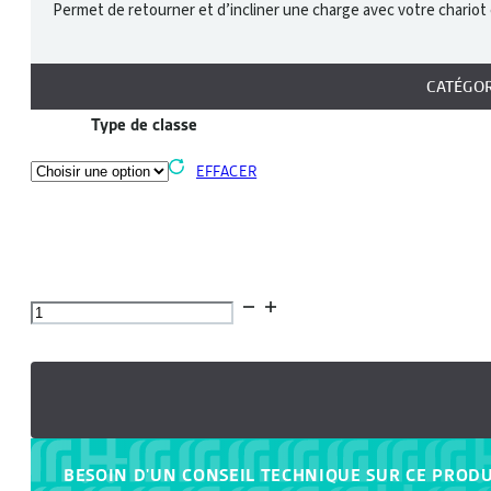
Permet de retourner et d’incliner une charge avec votre chariot é
CATÉGOR
Type de classe
EFFACER
quantité
de
Retourneur
à
tablier
rotatif
BESOIN D'UN CONSEIL TECHNIQUE SUR CE PRODU
-