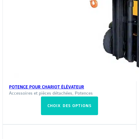
POTENCE POUR CHARIOT ÉLÉVATEUR
Accessoires et pièces détachées
,
Potences
Ce
CHOIX DES OPTIONS
produit
a
plusieurs
variations.