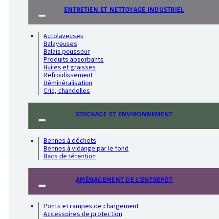
ENTRETIEN ET NETTOYAGE INDUSTRIEL
Autolaveuses
Balayeuses
Balais pousseur
Produits absorbants
Huiles et graisses
Refroidissement
Déminéralisation
Cric, chandelles
STOCKAGE ET ENVIRONNEMENT
Bennes à déchets
Bennes à vidange par le fond
Bacs de rétention
AMÉNAGEMENT DE L'ENTREPÔT
Ponts et rampes de chargement
Accessoires de protection