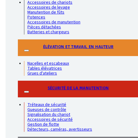
Accessoires de chariots
Accessoires de levage
Manutention de fûts
Potences
Accessoires de manutention
Pièces détachées
Batteries et chargeurs
ÉLÉVATION ET TRAVAIL EN HAUTEUR
Nacelles et escabeaux
Tables élévatrices
Grues d'ateliers
SÉCURITÉ DE LA MANUTENTION
Tréteaux de sécurité
Gueuses de contrôle
Signalisation du chariot
Accessoires de sécurité
Gestion de flotte
Détecteurs, caméras, avertisseurs