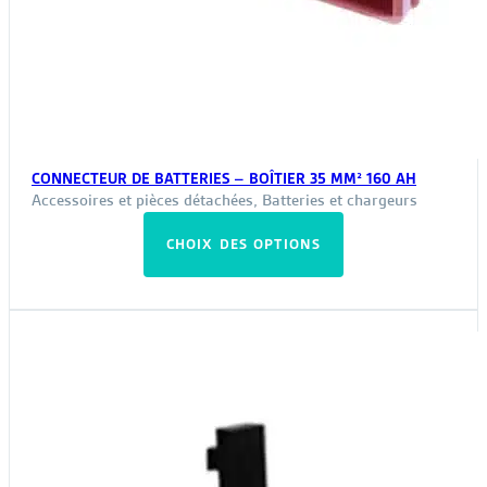
CONNECTEUR DE BATTERIES – BOÎTIER 35 MM² 160 AH
Accessoires et pièces détachées
,
Batteries et chargeurs
Ce
CHOIX DES OPTIONS
produit
a
plusieurs
variations.
Les
options
peuvent
être