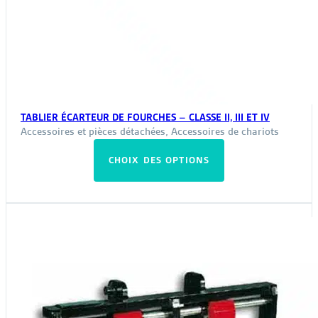
TABLIER ÉCARTEUR DE FOURCHES – CLASSE II, III ET IV
Accessoires et pièces détachées
,
Accessoires de chariots
Ce
CHOIX DES OPTIONS
produit
a
plusieurs
variations.
Les
options
peuvent
être