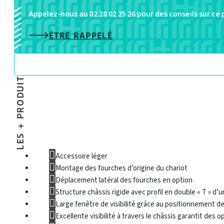
classe
Appelez-nous au 02 28 02 25 26 pour des conseils sur ce
II,
ÊTRE RAPPELÉ
III
et
IV
LES + PRODUIT
Accessoire léger
Montage des fourches d’origine du chariot
Déplacement latéral des fourches en option
Structure châssis rigide avec profil en double « T » d’
Large fenêtre de visibilité grâce au positionnement des
Excellente visibilité à travers le châssis garantit des