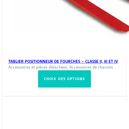
TABLIER POSITIONNEUR DE FOURCHES – CLASSE II, III ET IV
Accessoires et pièces détachées
,
Accessoires de chariots
Ce
CHOIX DES OPTIONS
produit
a
plusieurs
variations.
Les
options
peuvent