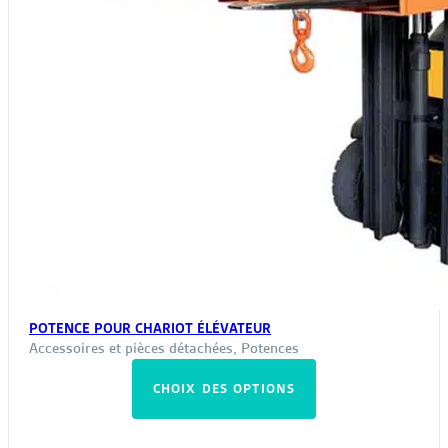
produit
POTENCE POUR CHARIOT ÉLÉVATEUR
Accessoires et pièces détachées
,
Potences
Ce
CHOIX DES OPTIONS
produit
a