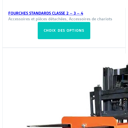
FOURCHES STANDARDS CLASSE 2 – 3 – 4
Accessoires et pièces détachées
,
Accessoires de chariots
Ce
CHOIX DES OPTIONS
produit
a
plusieurs
variations.
Les
options
peuvent
être
choisies
sur
la
page
du