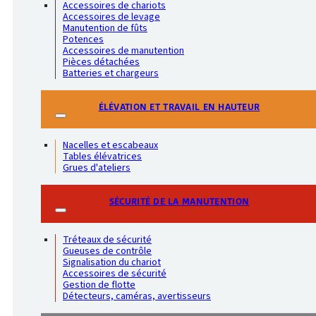
Accessoires de chariots
Accessoires de levage
Manutention de fûts
Potences
Accessoires de manutention
Pièces détachées
Batteries et chargeurs
ÉLÉVATION ET TRAVAIL EN HAUTEUR
Nacelles et escabeaux
Tables élévatrices
Grues d'ateliers
SÉCURITÉ DE LA MANUTENTION
Tréteaux de sécurité
Gueuses de contrôle
Signalisation du chariot
Accessoires de sécurité
Gestion de flotte
Détecteurs, caméras, avertisseurs