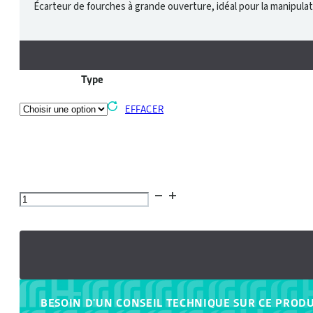
Écarteur de fourches à grande ouverture, idéal pour la manipulat
Type
EFFACER
quantité
de
Tablier
écarteur
de
fourches
BESOIN D'UN CONSEIL TECHNIQUE SUR CE PRODU
-