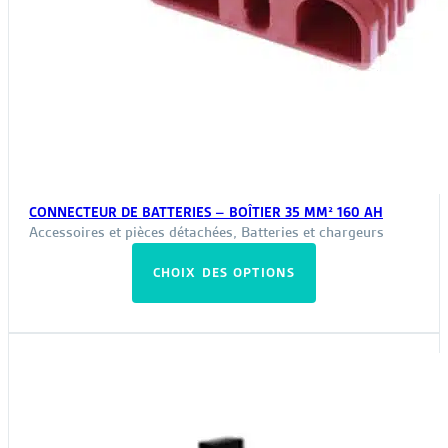
CONNECTEUR DE BATTERIES – BOÎTIER 35 MM² 160 AH
Accessoires et pièces détachées
,
Batteries et chargeurs
Ce
CHOIX DES OPTIONS
produit
a
plusieurs
variations.
Les
options
peuvent