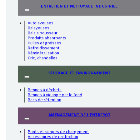
ENTRETIEN ET NETTOYAGE INDUSTRIEL
Autolaveuses
Balayeuses
Balais pousseur
Produits absorbants
Huiles et graisses
Refroidissement
Déminéralisation
Cric, chandelles
STOCKAGE ET ENVIRONNEMENT
Bennes à déchets
Bennes à vidange par le fond
Bacs de rétention
AMÉNAGEMENT DE L'ENTREPÔT
Ponts et rampes de chargement
Accessoires de protection